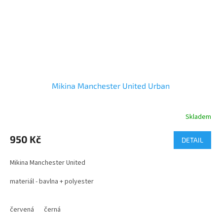
Mikina Manchester United Urban
Skladem
Průměrné
hodnocení
produktu
950 Kč
DETAIL
je
5,0
Mikina Manchester United
z
5
materiál - bavlna + polyester
hvězdiček.
velikosti - S až XXL
červená
černá
Pro výrobu mikiny byla použitá Indická počesaná bavlna v gramáži