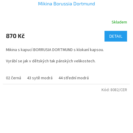
Mikina Borussia Dortmund
Skladem
Průměrné
hodnocení
produktu
870 Kč
DETAIL
je
4,0
Mikina s kapucí BORRUSIA DORTMUND s klokaní kapsou.
z
5
Vyrábí se jak v dětských tak pánských velikostech.
hvězdiček.
Potisk jména a čísla je možný na záda + 350,-
02 černá
43 sytě modrá
44 střední modrá
Kód:
8082/CER