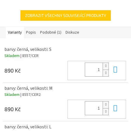
300g. Pouze takto vysoká gramáž bavlny zaručuje stálý tvar mikiny i
po několikerém vyprání. V žádném případě se nejedná o dovozové
mikiny z Číny s pochybnou kvalitou a nekvalitním tiskem, který se po
ZOBRAZIT VŠECHNY SOUVISEJÍCÍ PRODUKTY
pár vyprání oloupe
Varianty
Popis
Podobné (1)
Diskuze
barvy: černá, velikosti: S
Skladem
| 8557/CER
Do 
890 Kč
barvy: černá, velikosti: M
Skladem
| 8557/CER2
Do 
890 Kč
barvy: černá, velikosti: L