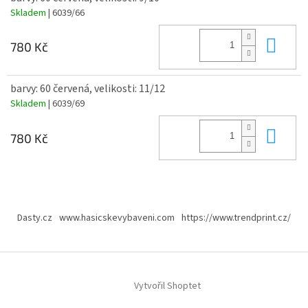
Skladem
| 6039/66
Do 
780 Kč
barvy: 60 červená, velikosti: 11/12
Skladem
| 6039/69
Do 
780 Kč
Z
á
Dasty.cz
www.hasicskevybaveni.com
https://www.trendprint.cz/
p
a
t
í
Vytvořil Shoptet