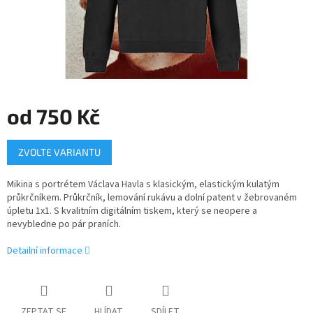
od
750 Kč
Měrná
ZVOLTE VARIANTU
cena:
Mikina s portrétem Václava Havla s klasickým, elastickým kulatým
průkrčníkem. Průkrčník, lemování rukávu a dolní patent v žebrovaném
úpletu 1x1. S kvalitním digitálním tiskem, který se neopere a
nevybledne po pár praních.
Detailní informace
ZEPTAT SE
HLÍDAT
SDÍLET