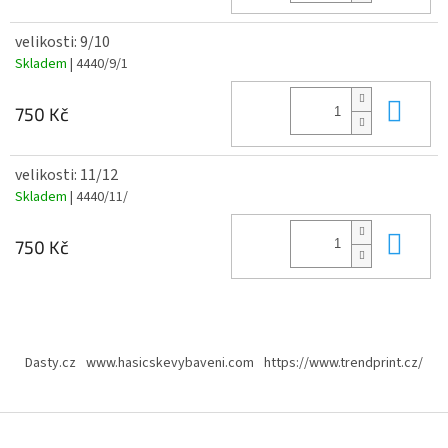
velikosti: 9/10
Skladem
| 4440/9/1
Do 
750 Kč
velikosti: 11/12
Skladem
| 4440/11/
Do 
750 Kč
Z
á
Dasty.cz
www.hasicskevybaveni.com
https://www.trendprint.cz/
p
a
t
í