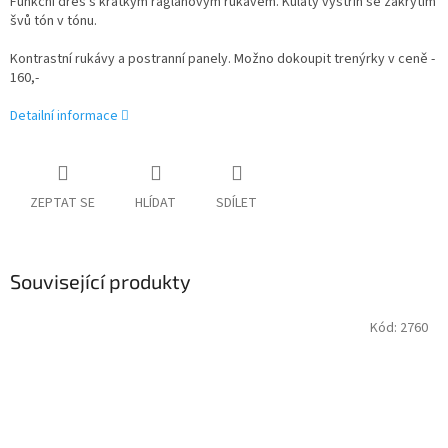
Funkční dres s krátkým raglánovým rukávem. Kulatý výstřih se zakrytím
švů tón v tónu.
Kontrastní rukávy a postranní panely. Možno dokoupit trenýrky v ceně -
160,-
Detailní informace
ZEPTAT SE
HLÍDAT
SDÍLET
Související produkty
Kód:
2760