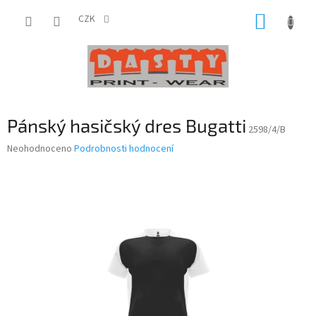
Přejít
NÁKUP
na
CZK
obsah
KOŠÍK
Pánský hasičský dres Bugatti
2598/4/B
Průměrné
Neohodnoceno
Podrobnosti hodnocení
hodnocení
produktu
je
0,0
z
5
hvězdiček.