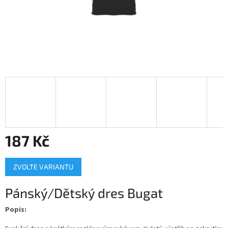
187 Kč
Měrná
ZVOLTE VARIANTU
cena:
Pánský/Dětský dres Bugat
Popis: