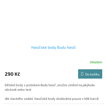
Hasičské body Budu hasič
Skladem
Průměrné
hodnocení
produktu
290 Kč
Do košíku
je
4,5
Dětské body s potiskem Budu hasič ,možno změnit na jakýkoliv
z
obrázek nebo text
5
hvězdiček.
dle vlastního zadání. Hasičské body dodáváme pouze v bílé barvě.