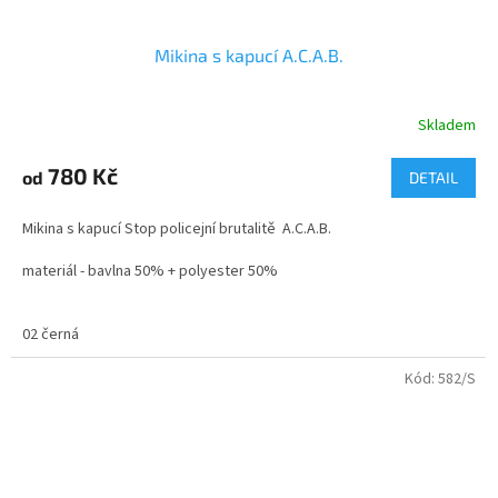
Mikina s kapucí A.C.A.B.
Skladem
Průměrné
hodnocení
produktu
780 Kč
od
DETAIL
je
3,0
Mikina s kapucí Stop policejní brutalitě A.C.A.B.
z
5
materiál - bavlna 50% + polyester 50%
hvězdiček.
velikosti - dětské i dospělé
02 černá
Posměšnou zkratku ACAB (All Cops Are Bastards) znají dnes z
fotbalového prostředí i malí kluci, setkáváme se s ní na
Kód:
582/S
autobusových zastávkách a posprejovaných továrních zdech,
objevuje se na transparentech fotbalových ultras a dokonce i jako
motiv oblečení.