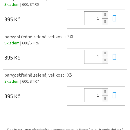
Skladem
| 600/STR5
Do 
395 Kč
barvy: středně zelená, velikosti: 3XL
Skladem
| 600/STR6
Do 
395 Kč
barvy: středně zelená, velikosti: XS
Skladem
| 600/STR7
Do 
395 Kč
Z
á
Dasty.cz
www.hasicskevybaveni.com
https://www.trendprint.cz/