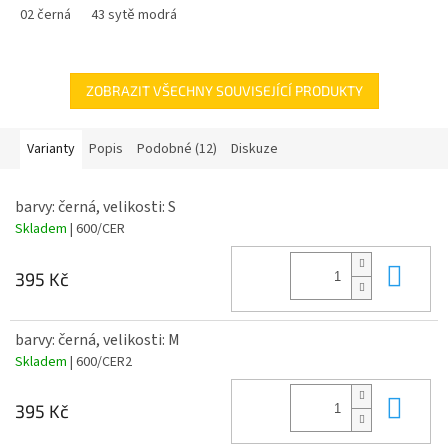
02 černá
43 sytě modrá
ZOBRAZIT VŠECHNY SOUVISEJÍCÍ PRODUKTY
Varianty
Popis
Podobné (12)
Diskuze
barvy: černá, velikosti: S
Skladem
| 600/CER
Do 
395 Kč
barvy: černá, velikosti: M
Skladem
| 600/CER2
Do 
395 Kč