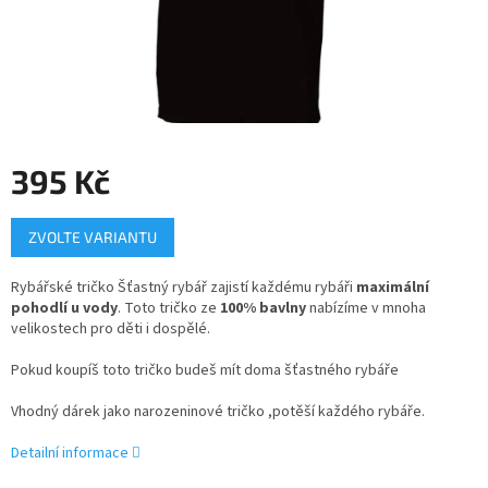
395 Kč
Měrná
ZVOLTE VARIANTU
cena:
Rybářské tričko Šťastný rybář zajistí každému rybáři
maximální
pohodlí u vody
. Toto tričko ze
100% bavlny
nabízíme v mnoha
velikostech pro děti i dospělé.
Pokud koupíš toto tričko budeš mít doma šťastného rybáře
Vhodný dárek jako narozeninové tričko ,potěší každého rybáře.
Detailní informace