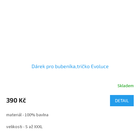
Dárek pro bubeníka,tričko Evoluce
Skladem
Průměrné
hodnocení
produktu
390 Kč
DETAIL
je
5,0
materiál - 100% bavlna
z
5
velikosti - S až XXXL
hvězdiček.