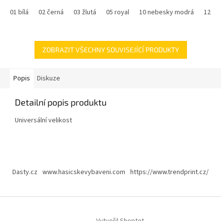
Možnost dotisku jména a čísla na záda za cenu - 300,-
01 bílá
02 černá
03 žlutá
05 royal
10 nebesky modrá
12 ty
ZOBRAZIT VŠECHNY SOUVISEJÍCÍ PRODUKTY
Popis
Diskuze
Detailní popis produktu
Universální velikost
Z
á
Dasty.cz
www.hasicskevybaveni.com
https://www.trendprint.cz/
p
a
t
í