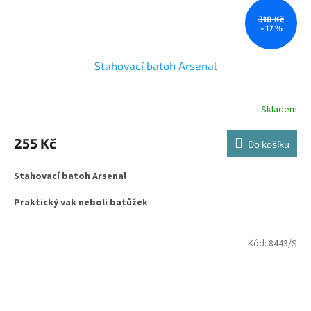
310 Kč
–17 %
Stahovací batoh Arsenal
Skladem
Průměrné
hodnocení
produktu
255 Kč
Do košíku
je
5,0
Stahovací batoh Arsenal
z
5
Praktický vak neboli batůžek
hvězdiček.
s
tahuje se pomocí šňůrek, které vedou přes celou zadní část a dá
se nosit na zádech nebo na rameni
Kód:
8443/S
ROZMĚRY: výška 40cm, šířka 35cm, silný odolný materiál, polyester