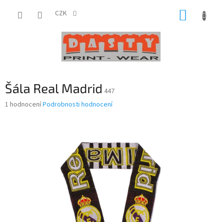
Přejít
NÁKUP
na
CZK
obsah
KOŠÍK
Šála Real Madrid
447
Průměrné
1 hodnocení
Podrobnosti hodnocení
hodnocení
produktu
je
5,0
z
5
hvězdiček.