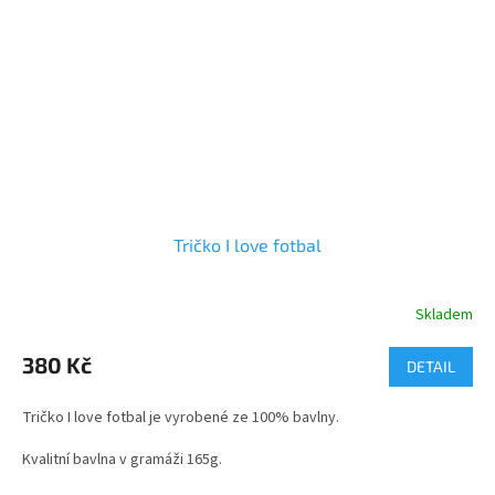
Tričko I love fotbal
Skladem
Průměrné
hodnocení
produktu
380 Kč
DETAIL
je
5,0
Tričko I love fotbal je vyrobené ze 100% bavlny.
z
5
Kvalitní bavlna v gramáži 165g.
hvězdiček.