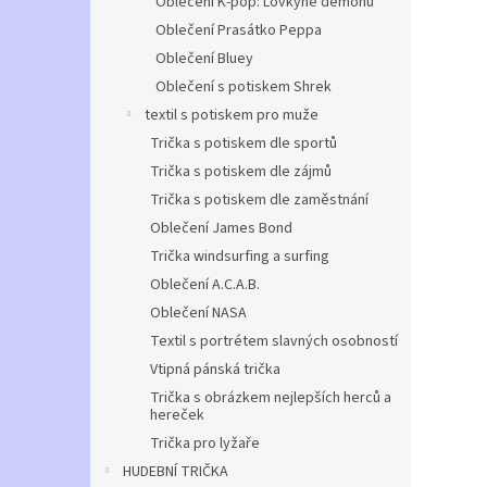
Oblečení K-pop: Lovkyně démonů
Oblečení Prasátko Peppa
Oblečení Bluey
Oblečení s potiskem Shrek
textil s potiskem pro muže
Trička s potiskem dle sportů
Trička s potiskem dle zájmů
Trička s potiskem dle zaměstnání
Oblečení James Bond
Trička windsurfing a surfing
Oblečení A.C.A.B.
Oblečení NASA
Textil s portrétem slavných osobností
Vtipná pánská trička
Trička s obrázkem nejlepších herců a
hereček
Trička pro lyžaře
HUDEBNÍ TRIČKA