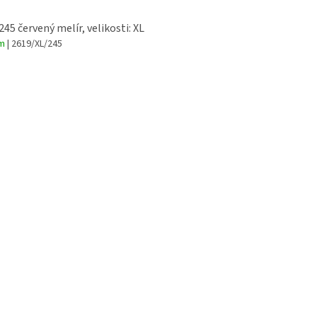
245 červený melír, velikosti: XL
em
| 2619/XL/245