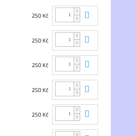
doplňky,
y, šátky nebo pásky.
Do košíku
250 Kč
nech se dají nosit s
bo slim-fit
Do košíku
00% Bio fleece šaty,
250 Kč
70g/m²
Do košíku
250 Kč
Do košíku
250 Kč
Do košíku
250 Kč