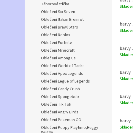
Táborová trička
Sklad
Oblečení Six Seven
Oblečení Italian Breinrot
barvy: 
Oblečení Brawl Stars
Sklad
Oblečení Roblox
Oblečení Fortnite
barvy: 
Oblečení Minecraft
Sklad
Oblečení Among Us
Oblečení World of Tanks
barvy: 
Oblečení Apex Legends
Sklad
Oblečení Legue of Legends
Oblečení Candy Crush
barvy:
Oblečení Spongebob
Sklad
Oblečení Tik Tok
Oblečení Angry Birds
Oblečení Pokemon GO
barvy: 
Sklad
Oblečení Poppy Playtime,Huggy
Wuggy