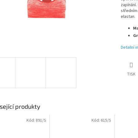
zapínání.
středním 
elastan.
Ma
Gr
Detailní 
TISK
sející produkty
Kód:
891/S
Kód:
615/S