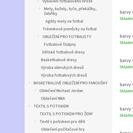
Vybavení fotbalového hřiště
Mety, kužely, tyče, překážky,
barvy: 
žebříky
Sklad
Agility mety na fotbal
Tréninkové pomůcky na fotbal
barvy: 
OBLEČENÍ PRO FOTBALISTY
Sklad
Fotbalové štulpny
Dětské fotbalové dresy
Basketbalové dresy
barvy: 
Sklad
Výroba dámských dresů
Výroba fotbalových dresů
BASKETBALOVÉ OBLEČENÍ PRO FANOUŠKY
barvy: 
Oblečení Michael Jordan
Sklad
Oblečení NBA
TEXTIL S POTISKEM
barvy: 
TEXTIL S POTISKEM PRO ŽENY
Sklad
Textil s potiskem pro děti
Oblečení počítačové hry
barvy: 