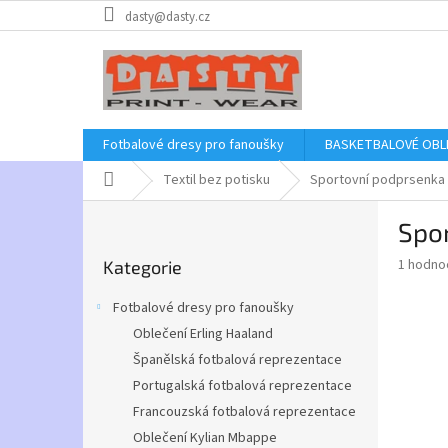
Přejít
dasty@dasty.cz
na
obsah
Fotbalové dresy pro fanoušky
BASKETBALOVÉ OBL
Domů
Textil bez potisku
Sportovní podprsenka 
P
Spo
o
Přeskočit
s
Průměr
1 hodno
Kategorie
kategorie
t
hodnoce
r
produkt
Fotbalové dresy pro fanoušky
a
je
Oblečení Erling Haaland
3,0
n
z
Španělská fotbalová reprezentace
n
5
í
Portugalská fotbalová reprezentace
hvězdič
p
Francouzská fotbalová reprezentace
a
Oblečení Kylian Mbappe