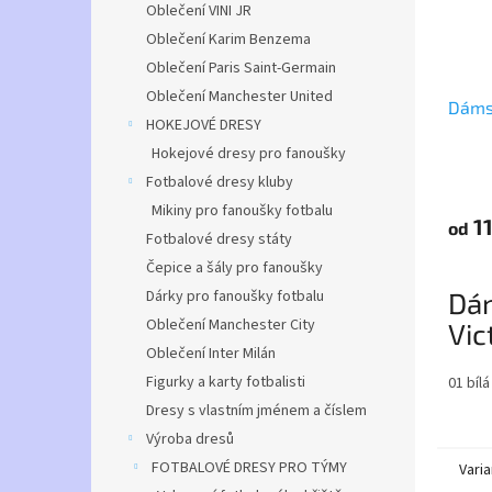
Oblečení VINI JR
Oblečení Karim Benzema
Oblečení Paris Saint-Germain
Oblečení Manchester United
Dámsk
HOKEJOVÉ DRESY
Hokejové dresy pro fanoušky
Průmě
Fotbalové dresy kluby
hodno
Mikiny pro fanoušky fotbalu
produ
11
od
Fotbalové dresy státy
je
4,0
Čepice a šály pro fanoušky
z
Dárky pro fanoušky fotbalu
Dám
5
hvězdi
Oblečení Manchester City
Vic
Oblečení Inter Milán
Popis
Figurky a karty fotbalisti
01 bílá
Dresy s vlastním jménem a číslem
Dámské
Výroba dresů
rukáve
Vypaso
FOTBALOVÉ DRESY PRO TÝMY
Varia