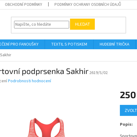
OBCHODNÍ PODMÍNKY
PODMÍNKY OCHRANY OSOBNÍCH ÚDAJŮ
HLEDAT
EČENÍ PRO FANOUŠKY
TEXTIL S POTISKEM
HUDEBNÍ TRIČKA
Sakhir
rtovní podprsenka Sakhir
2619/S/02
né
cení
Podrobnosti hodnocení
ní
250
u
Měrná
ZVOLT
cena:
ek.
Popis:
Sportovn