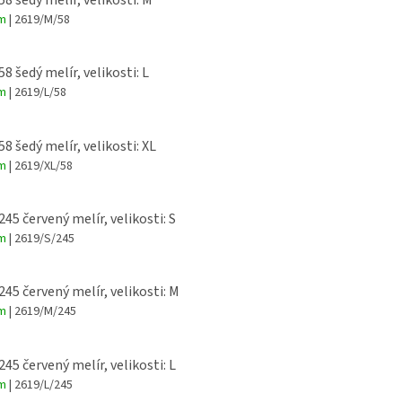
Mottled
em
| 2619/M/58
trička
Bez rukávů
(druh)
Lze prát ve 40°
informace
58 šedý melír, velikosti: L
Žehlení
o údržbě
em
| 2619/L/58
dovoleno
58 šedý melír, velikosti: XL
em
| 2619/XL/58
245 červený melír, velikosti: S
em
| 2619/S/245
 245 červený melír, velikosti: M
em
| 2619/M/245
245 červený melír, velikosti: L
em
| 2619/L/245