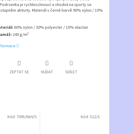
 Podrsenka je rychleschnoucí a vhodná na sporty se
stupněm aktivity. Materiál v černé barvě 90% nylon / 10%
teriál:
60% nylon / 30% polyester / 10% elastan
2
amáž:
240 g/m
informace
ZEPTAT SE
HLÍDAT
SDÍLET
Kód:
7095/NAV/S
Kód:
522/S