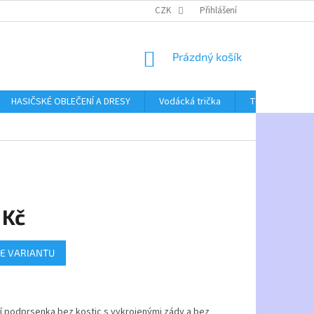
CZK
Přihlášení
NÁKUPNÍ
Prázdný košík
KOŠÍK
HASIČSKÉ OBLEČENÍ A DRESY
Vodácká trička
Textil bez poti
 Kč
E VARIANTU
í podprsenka bez kostic s vykrojenými zády a bez