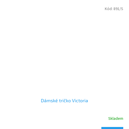
Kód:
891/S
Dámské tričko Victoria
Skladem
Průměrné
hodnocení