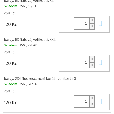
barvy: 63 fialová, velikosti: XL
Skladem
| 2565/XL/63
250 Kč
Do 
120 Kč
barvy: 63 fialová, velikosti: XXL
Skladem
| 2565/XXL/63
250 Kč
Do 
120 Kč
barvy: 234 fluorescenční korál., velikosti: S
Skladem
| 2565/S/234
250 Kč
Do 
120 Kč