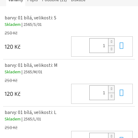
Varianty
Popis
Podobné (12)
Diskuze
barvy: 01 bílá, velikosti: S
Skladem
| 2565/S/01
250 Kč
Do 
120 Kč
barvy: 01 bílá, velikosti: M
Skladem
| 2565/M/01
250 Kč
Do 
120 Kč
barvy: 01 bílá, velikosti: L
Skladem
| 2565/L/01
250 Kč