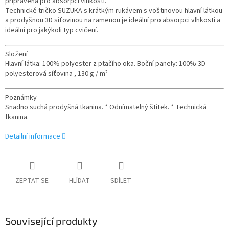
připravená pro absorpci vlhkosti.
Technické tričko SUZUKA s krátkým rukávem s voštinovou hlavní látkou
a prodyšnou 3D síťovinou na ramenou je ideální pro absorpci vlhkosti a
ideální pro jakýkoli typ cvičení.
Složení
Hlavní látka: 100% polyester z ptačího oka. Boční panely: 100% 3D
polyesterová síťovina
, 130 g / m²
Poznámky
Snadno suchá prodyšná tkanina.
* Odnímatelný štítek.
* Technická
tkanina.
Detailní informace
ZEPTAT SE
HLÍDAT
SDÍLET
Související produkty