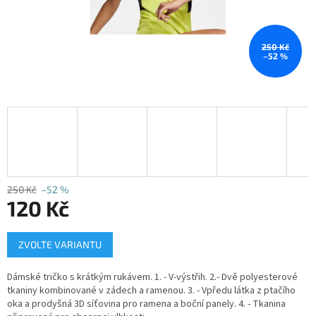
250 Kč
–52 %
250 Kč
–52 %
120 Kč
Měrná
ZVOLTE VARIANTU
cena:
Dámské tričko s krátkým rukávem.
1. - V-výstřih.
2.- Dvě polyesterové
tkaniny kombinované v zádech a ramenou.
3. - Vpředu látka z ptačího
oka a prodyšná 3D síťovina pro ramena a boční panely.
4. - Tkanina