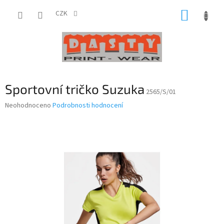
Přejít
NÁKUP
na
CZK
obsah
KOŠÍK
Sportovní tričko Suzuka
2565/S/01
Průměrné
Neohodnoceno
Podrobnosti hodnocení
hodnocení
produktu
je
0,0
z
5
hvězdiček.