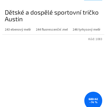
Dětské a dospělé sportovní tričko
Austin
Popis:
243 ebenový melír
244 fluorescenční .mel
246 tyrkysový melír
2
Funkční triko s krátkým raglánovým rukávem. Kulatý výstřih.
Kód:
1083
Pohodlné, snadno přizpůsobitelné na tělo.
vyrábí se jak v dětských tak dospělých velikostech.
680 Kč
–14 %