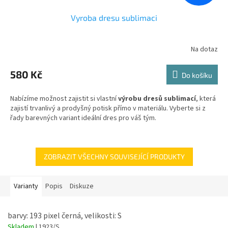
Vyroba dresu sublimaci
Na dotaz
Průměrné
hodnocení
produktu
580 Kč
Do košíku
je
5,0
Nabízíme možnost zajistit si vlastní
výrobu dresů sublimací
, která
z
zajistí trvanlivý a prodyšný potisk přímo v materiálu. Vyberte si z
5
řady barevných variant ideální dres pro váš tým.
hvězdiček.
ZOBRAZIT VŠECHNY SOUVISEJÍCÍ PRODUKTY
Varianty
Popis
Diskuze
barvy: 193 pixel černá, velikosti: S
Skladem
| 1923/S