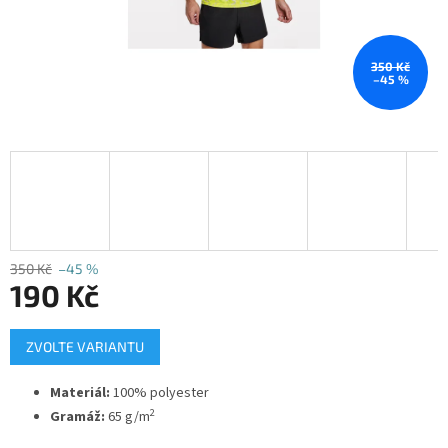
350 Kč
–45 %
350 Kč
–45 %
190 Kč
Měrná
ZVOLTE VARIANTU
cena:
Materiál:
100% polyester
2
Gramáž:
65 g/m