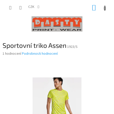
Přejít
NÁKUP
na
CZK
obsah
KOŠÍK
Sportovní triko Assen
1923/S
Průměrné
1 hodnocení
Podrobnosti hodnocení
hodnocení
produktu
je
5,0
z
5
hvězdiček.