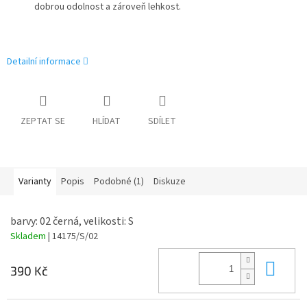
dobrou odolnost a zároveň lehkost.
Detailní informace
ZEPTAT SE
HLÍDAT
SDÍLET
Varianty
Popis
Podobné (1)
Diskuze
barvy: 02 černá, velikosti: S
Skladem
| 14175/S/02
Do 
390 Kč