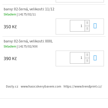
barvy: 02 černá, velikosti: 11/12
Skladem
| 14175/02/11
Do 
350 Kč
barvy: 02 černá, velikosti: XXXL
Skladem
| 14175/02/XXX
Do 
390 Kč
Z
á
Dasty.cz
www.hasicskevybaveni.com
https://www.trendprint.cz/
p
a
t
í