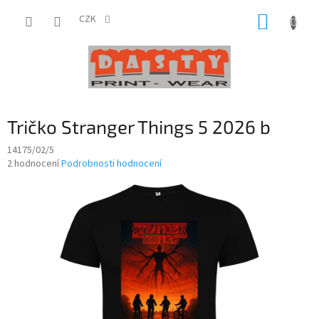
Přejít
NÁKUP
na
CZK
obsah
KOŠÍK
Tričko Stranger Things 5 2026 b
14175/02/5
Průměrné
2 hodnocení
Podrobnosti hodnocení
hodnocení
produktu
je
4,0
z
5
hvězdiček.