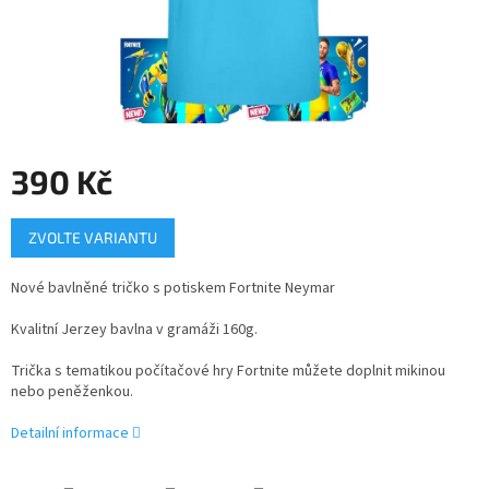
390 Kč
Měrná
ZVOLTE VARIANTU
cena:
Nové bavlněné tričko s potiskem Fortnite Neymar
Kvalitní Jerzey bavlna v gramáži 160g.
Trička s tematikou počítačové hry Fortnite můžete doplnit mikinou
nebo peněženkou.
Detailní informace