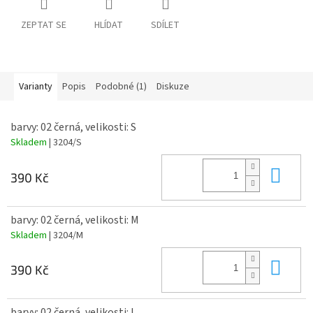
ZEPTAT SE
HLÍDAT
SDÍLET
Varianty
Popis
Podobné (1)
Diskuze
barvy: 02 černá, velikosti: S
Skladem
| 3204/S
Do 
390 Kč
barvy: 02 černá, velikosti: M
Skladem
| 3204/M
Do 
390 Kč
barvy: 02 černá, velikosti: L