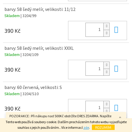
barvy: 58 šedý melír, velikosti: 11/12
Skladem
| 3204/99
Do 
390 Kč
barvy: 58 šedý melír, velikosti: XXXL
Skladem
| 3204/109
Do 
390 Kč
barvy: 60 červená, velikosti: S
Skladem
| 3204/S10
Do 
390 Kč
POZOR AKCE : Při nákupu nad 500Kč obdržíte DRES ZDARMA. Napište
velikost do poznámky v závěrečném kroku objednávky. FAJN DEN.
Tento web používá soubory cookie. Dalším procházením tohoto webu vyjadřujete
barvy: 60 červená, velikosti: M
souhlas s jejich používáním.. Více informací
zde
.
ROZUMÍM