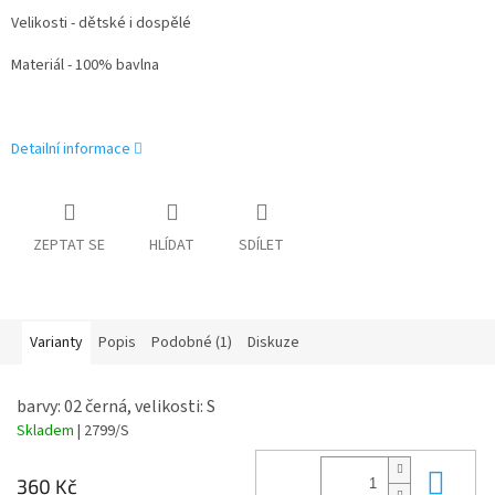
Velikosti - dětské i dospělé
Materiál - 100% bavlna
Detailní informace
ZEPTAT SE
HLÍDAT
SDÍLET
Varianty
Popis
Podobné (1)
Diskuze
barvy: 02 černá, velikosti: S
Skladem
| 2799/S
Do 
360 Kč