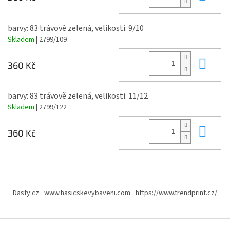
barvy: 83 trávově zelená, velikosti: 9/10
Skladem
| 2799/109
Do 
360 Kč
barvy: 83 trávově zelená, velikosti: 11/12
Skladem
| 2799/122
Do 
360 Kč
Z
á
Dasty.cz
www.hasicskevybaveni.com
https://www.trendprint.cz/
p
a
t