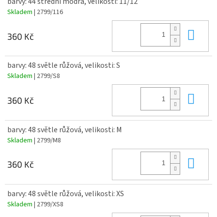
barvy: 44 střední modrá, velikosti: 11/12
Skladem
| 2799/116
Do 
360 Kč
barvy: 48 světle růžová, velikosti: S
Skladem
| 2799/S8
Do 
360 Kč
barvy: 48 světle růžová, velikosti: M
Skladem
| 2799/M8
Do 
360 Kč
barvy: 48 světle růžová, velikosti: XS
Skladem
| 2799/XS8