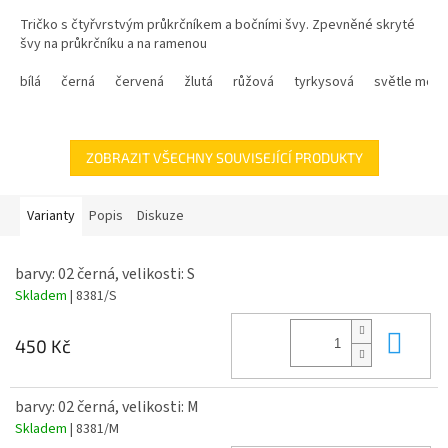
5
Tričko s čtyřvrstvým průkrčníkem a bočními švy. Zpevněné skryté
hvězdiček.
švy na průkrčníku a na ramenou
bílá
Úplet:
černá
hladký
červená
žlutá
růžová
tyrkysová
světle modr
Materiál:
100% bavlna
2
Gramáž:
165 g/m
ZOBRAZIT VŠECHNY SOUVISEJÍCÍ PRODUKTY
Varianty
Popis
Diskuze
barvy: 02 černá, velikosti: S
Skladem
| 8381/S
Do 
450 Kč
barvy: 02 černá, velikosti: M
Skladem
| 8381/M