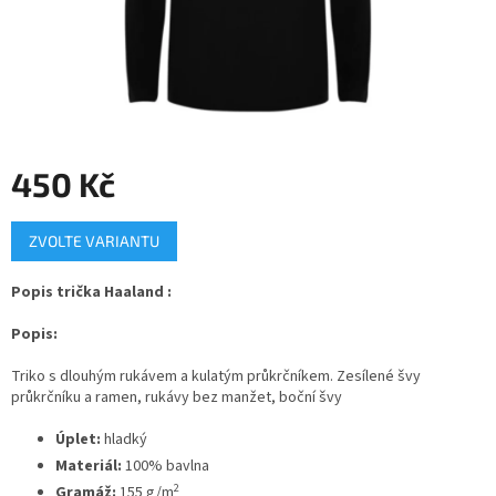
450 Kč
Měrná
ZVOLTE VARIANTU
cena:
Popis trička Haaland :
Popis:
Triko s dlouhým rukávem a kulatým průkrčníkem. Zesílené švy
průkrčníku a ramen, rukávy bez manžet, boční švy
Úplet:
hladký
Materiál:
100% bavlna
2
Gramáž:
155 g/m