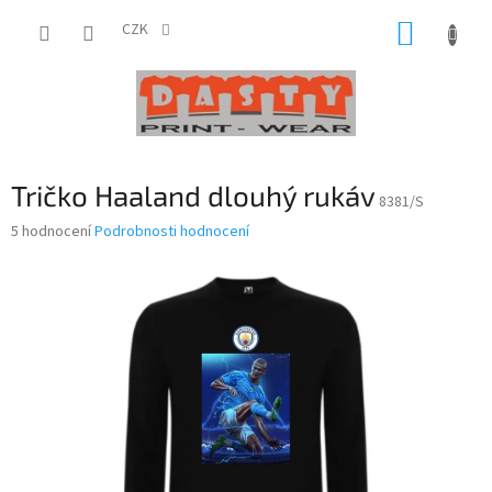
Přejít
NÁKUP
na
CZK
obsah
KOŠÍK
Tričko Haaland dlouhý rukáv
8381/S
Průměrné
5 hodnocení
Podrobnosti hodnocení
hodnocení
produktu
je
2,6
z
5
hvězdiček.