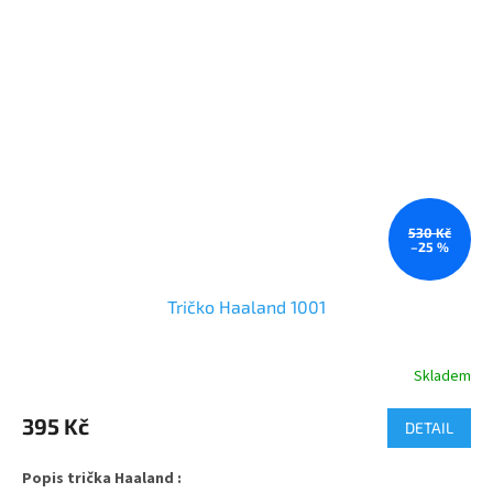
530 Kč
–25 %
Tričko Haaland 1001
Skladem
Průměrné
hodnocení
produktu
395 Kč
DETAIL
je
5,0
Popis trička Haaland :
z