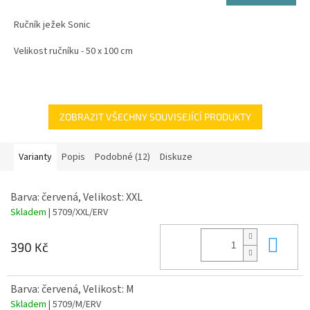
5,0
Ručník ježek Sonic
z
5
Velikost ručníku - 50 x 100 cm
hvězdiček.
Japonský animovaný film ze 76% úspěšností.
Kvalitní froté ručník jehož jedna strana je určená pro potisk. Motiv je
zalisován při teplotě 200 stupňů do ručníku a není ho možné v
ZOBRAZIT VŠECHNY SOUVISEJÍCÍ PRODUKTY
žádném případě oprat.
Barva pouze bílá.
Varianty
Popis
Podobné (12)
Diskuze
Barva: červená, Velikost: XXL
Skladem
| 5709/XXL/ERV
Do 
390 Kč
Barva: červená, Velikost: M
Skladem
| 5709/M/ERV