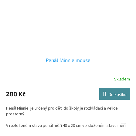
Penál Minnie mouse
Skladem
Průměrné
hodnocení
produktu
280 Kč
Do košíku
je
5,0
Penál Minnie je určený pro děti do školy je rozkládací a velice
z
prostorný.
5
hvězdiček.
V rozloženém stavu penál měří 48 x 20 cm ve složeném stavu měří
20 x 13 x 4 cm