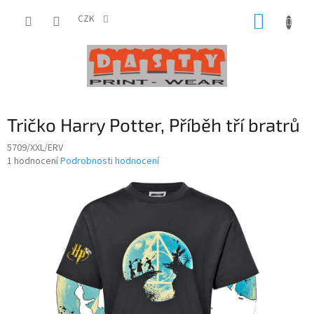
Přejít
NÁKUP
na
CZK
obsah
KOŠÍK
Tričko Harry Potter, Příběh tří bratrů
5709/XXL/ERV
Průměrné
1 hodnocení
Podrobnosti hodnocení
hodnocení
produktu
je
5,0
z
5
hvězdiček.