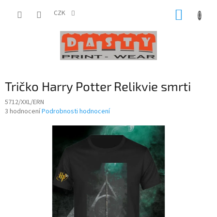
Přejít
NÁKUP
na
CZK
obsah
KOŠÍK
Tričko Harry Potter Relikvie smrti
5712/XXL/ERN
Průměrné
3 hodnocení
Podrobnosti hodnocení
hodnocení
produktu
je
5,0
z
5
hvězdiček.