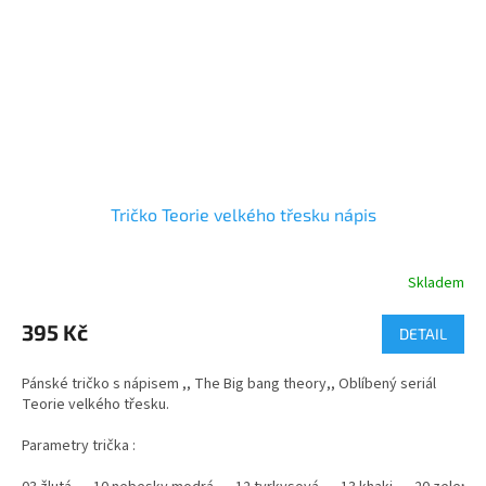
Tričko Teorie velkého třesku nápis
Skladem
Průměrné
hodnocení
produktu
395 Kč
DETAIL
je
5,0
Pánské tričko s nápisem ,, The Big bang theory,, Oblíbený seriál
z
Teorie velkého třesku.
5
hvězdiček.
Parametry trička :