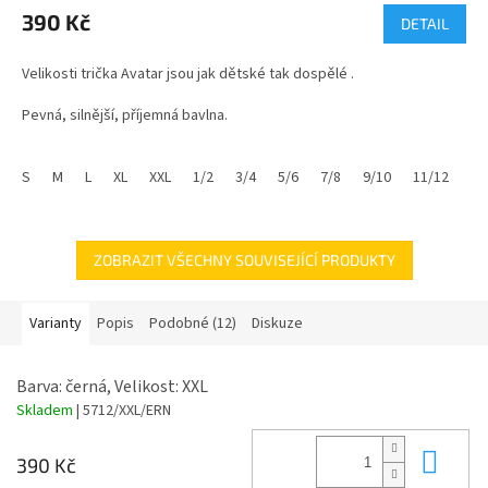
produktu
390 Kč
DETAIL
je
5,0
Velikosti trička Avatar jsou jak dětské tak dospělé .
z
5
Pevná, silnější, příjemná bavlna.
hvězdiček.
Popis trička složení :
S
M
L
XL
XXL
1/2
3/4
5/6
7/8
9/10
11/12
XX
materiál - 100% bavlna
gramáž trička - 165g
ZOBRAZIT VŠECHNY SOUVISEJÍCÍ PRODUKTY
Tričko s čtyřvrstvým průkrčníkem a bočními švy. Zpevněné skryté
švy na průkrčníku a na ramenou.
Varianty
Popis
Podobné (12)
Diskuze
Barva: černá, Velikost: XXL
Skladem
| 5712/XXL/ERN
Do 
390 Kč