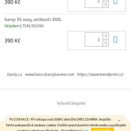
Do 
390 Kč
barvy: 55 navy, velikosti: XXXL
Skladem
| 7191/55/XXX
Do 
390 Kč
Z
á
Dasty.cz
www.hasicskevybaveni.com
https://www.trendprint.cz/
p
a
t
í
Vytvořil Shoptet
POZOR AKCE : Při nákupu nad 500Kč obdržíte DRES ZDARMA. Napište
Copyright 2026
DASTYSPORT
. Všechna práva vyhrazena.
velikost do poznámky v závěrečném kroku objednávky. FAJN DEN.
Tento web používá soubory cookie. Dalším procházením tohoto webu vyjadřujete
souhlas s jejich používáním.. Více informací
zde
.
ROZUMÍM