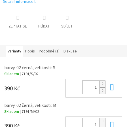
Detailní informace
ZEPTAT SE
HLÍDAT
SDÍLET
Varianty
Popis
Podobné (1)
Diskuze
barvy: 02 černá, velikosti: S
Skladem
| 7191/S/02
Do 
390 Kč
barvy: 02 černá, velikosti: M
Skladem
| 7191/M/02
Do 
390 Kč