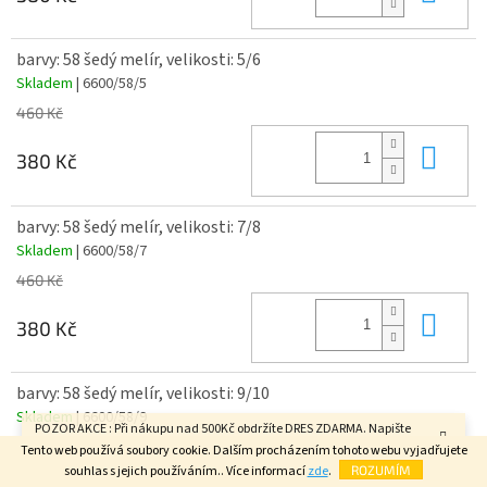
barvy: 58 šedý melír, velikosti: 5/6
Skladem
| 6600/58/5
460 Kč
Do 
380 Kč
barvy: 58 šedý melír, velikosti: 7/8
Skladem
| 6600/58/7
460 Kč
Do 
380 Kč
barvy: 58 šedý melír, velikosti: 9/10
Skladem
| 6600/58/9
POZOR AKCE : Při nákupu nad 500Kč obdržíte DRES ZDARMA. Napište
460 Kč
velikost do poznámky v závěrečném kroku objednávky. FAJN DEN.
Tento web používá soubory cookie. Dalším procházením tohoto webu vyjadřujete
souhlas s jejich používáním.. Více informací
zde
.
ROZUMÍM