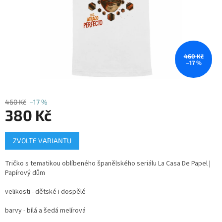
460 Kč
–17 %
460 Kč
–17 %
380 Kč
Měrná
ZVOLTE VARIANTU
cena:
Tričko s tematikou oblíbeného španělského seriálu La Casa De Papel |
Papírový dům
velikosti - dětské i dospělé
barvy - bílá a šedá melírová