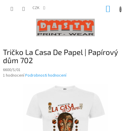
Přejít
NÁKUP
na
CZK
obsah
KOŠÍK
Tričko La Casa De Papel | Papírový
dům 702
6600/S/01
Průměrné
1 hodnocení
Podrobnosti hodnocení
hodnocení
produktu
je
5,0
z
5
hvězdiček.