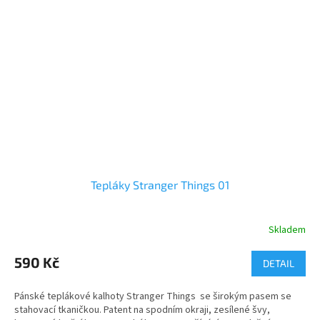
Tepláky Stranger Things 01
Skladem
Průměrné
hodnocení
produktu
590 Kč
DETAIL
je
5,0
Pánské teplákové kalhoty Stranger Things se širokým pasem se
z
stahovací tkaničkou. Patent na spodním okraji, zesílené švy,
5