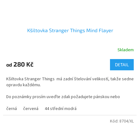
Kšiltovka Stranger Things Mind Flayer
Skladem
Průměrné
hodnocení
produktu
280 Kč
od
DETAIL
je
5,0
Kšiltovka Stranger Things má zadní štelování velikostí, takže sedne
z
opravdu každému.
5
hvězdiček.
Do poznámky prosím uveďte zdali požadujete pánskou nebo
dětskou velikost.
černá
červená
44 střední modrá
Kód:
8704/XL