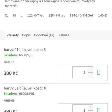
lemované boční kapsy a zadní kapsa s prošíváním. Prodyšný
hvězdiček.
materiál.
XL
M
L
122- 6-7 let
128- 7-8 let
134-140- 8-10let
146-152- 
Úplet:
hladký úplet, vnitřní strana počesaná
Materiál:
60% nečesaná bavlna / 40% polyester
Gramáž:
280 g/m
Varianty
Popis
Podobné (12)
Diskuze
barvy: 01 bílá, velikosti: S
Skladem
| 6600/S/01
460 Kč
Do 
380 Kč
barvy: 01 bílá, velikosti: M
Skladem
| 6600/M/01
460 Kč
Do 
380 Kč