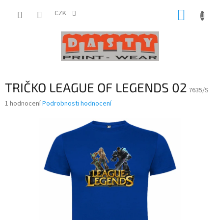
Přejít
NÁKUP
na
CZK
obsah
KOŠÍK
TRIČKO LEAGUE OF LEGENDS 02
7635/S
Průměrné
1 hodnocení
Podrobnosti hodnocení
hodnocení
produktu
je
5,0
z
5
hvězdiček.