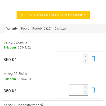
gramáž mikiny - 300 g
ZOBRAZIT VŠECHNY SOUVISEJÍCÍ PRODUKTY
Varianty
Popis
Podobné (12)
Diskuze
barvy: 02 černá
Skladem
| 10947/02
Do 
360 Kč
barvy: 03 žlutá
Skladem
| 10947/03
Do 
360 Kč
barvy: 10 nebesky modrá