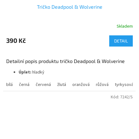
Tričko Deadpool & Wolverine
Skladem
Průměrné
hodnocení
produktu
390 Kč
DETAIL
je
5,0
z
Detailní popis produktu tričko Deadpool & Wolverine
5
hvězdiček.
Úplet:
hladký
Materiál:
100% bavlna
2
Gramáž:
165 g/m
bílá
černá
červená
žlutá
oranžová
růžová
tyrkysová
Kód:
7242/S