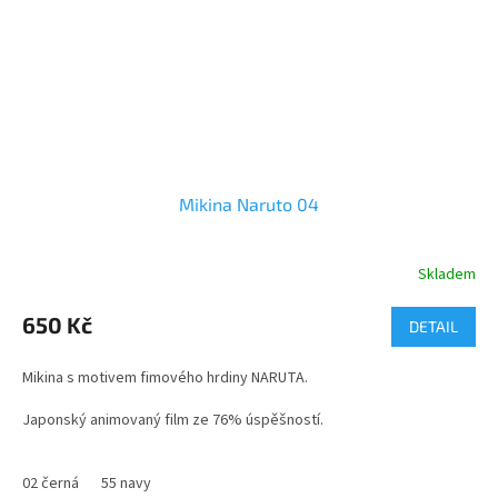
Mikina Naruto 04
Skladem
Průměrné
hodnocení
produktu
650 Kč
DETAIL
je
3,7
Mikina s motivem fimového hrdiny NARUTA.
z
5
Japonský animovaný film ze 76% úspěšností.
hvězdiček.
Kvalitní bavlněná mikina s vyšší gramáží
02 černá
55 navy