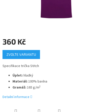
360 Kč
Měrná
ZVOLTE VARIANTU
cena:
Specifikace trička Stitch
Úplet:
hladký
Materiál:
100% bavlna
2
Gramáž:
165 g/m
Detailní informace