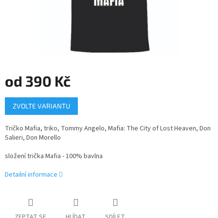
od
390 Kč
Měrná
ZVOLTE VARIANTU
cena:
Tričko Mafia, triko, Tommy Angelo, Mafia: The City of Lost Heaven, Don
Salieri, Don Morello
složení trička Mafia - 100% bavlna
Detailní informace
ZEPTAT SE
HLÍDAT
SDÍLET