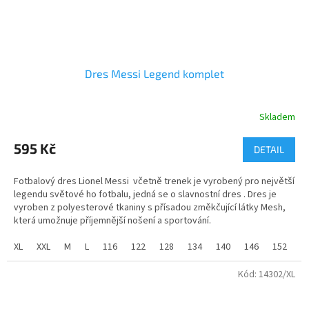
Dres Messi Legend komplet
Skladem
Průměrné
hodnocení
produktu
595 Kč
DETAIL
je
5,0
Fotbalový dres Lionel Messi včetně trenek je vyrobený pro největší
z
legendu světové ho fotbalu, jedná se o slavnostní dres . Dres je
5
vyroben z polyesterové tkaniny s přísadou změkčující látky Mesh,
hvězdiček.
která umožnuje příjemnější nošení a sportování.
XL
XXL
M
L
116
122
128
134
140
146
152
1
Velikosti dětské od 116 do 158 a velikosti dospělé od S do XXL.
Kód:
14302/XL