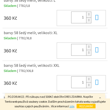
barvy: 58 šedý melír, velikosti: L
Skladem
| 7782/L8
Do 
360 Kč
barvy: 58 šedý melír, velikosti: XL
Skladem
| 7782/XL8
Do 
360 Kč
barvy: 58 šedý melír, velikosti: XXL
Skladem
| 7782/XXL8
Do 
360 Kč
POZOR AKCE : Při nákupu nad 500Kč obdržíte DRES ZDARMA. Napište
barvy: 58 šedý melír, velikosti: 3XL
velikost do poznámky v závěrečném kroku objednávky. FAJN DEN.
Tento web používá soubory cookie. Dalším procházením tohoto webu vyjadřujete
Skladem
| 7782/3XL8
souhlas s jejich používáním.. Více informací
zde
.
ROZUMÍM