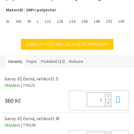
5
hvězdiček.
Materiál - 100% polyester
Trenky nakoupíte pod tímto odkazem :
XL
XXL
M
L
122
128
134
140
146
152
158
1
https://www.dastysport.cz/fotbalove-trenky-barcelona/
ZOBRAZIT VŠECHNY SOUVISEJÍCÍ PRODUKTY
Varianty
Popis
Podobné (12)
Diskuze
barvy: 02 černá, velikosti: S
Skladem
| 7782/S
Do 
360 Kč
barvy: 02 černá, velikosti: M
Skladem
| 7782/M