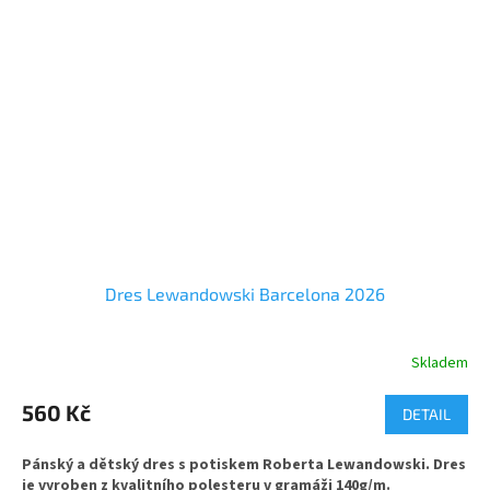
Dres Lewandowski Barcelona 2026
Skladem
Průměrné
hodnocení
produktu
560 Kč
DETAIL
je
4,7
Pánský a dětský dres s potiskem Roberta Lewandowski. Dres
z
je vyroben z kvalitního polesteru v gramáži 140g/m.