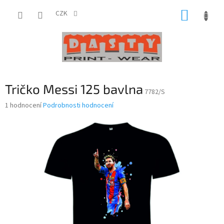
Přejít
NÁKUP
na
CZK
obsah
KOŠÍK
Tričko Messi 125 bavlna
7782/S
Průměrné
1 hodnocení
Podrobnosti hodnocení
hodnocení
produktu
je
5,0
z
5
hvězdiček.