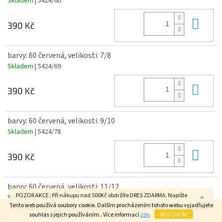
Skladem
| 5424/60
Do 
390 Kč
barvy: 60 červená, velikosti: 7/8
Skladem
| 5424/69
Do 
390 Kč
barvy: 60 červená, velikosti: 9/10
Skladem
| 5424/78
Do 
390 Kč
barvy: 60 červená, velikosti: 11/12
POZOR AKCE : Při nákupu nad 500Kč obdržíte DRES ZDARMA. Napište
Skladem
| 5424/87
velikost do poznámky v závěrečném kroku objednávky. FAJN DEN.
Tento web používá soubory cookie. Dalším procházením tohoto webu vyjadřujete
souhlas s jejich používáním.. Více informací
zde
.
ROZUMÍM
Do 