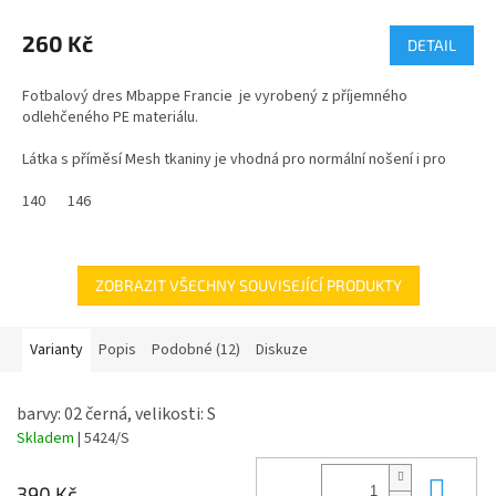
hodnocení
produktu
260 Kč
DETAIL
je
5,0
Fotbalový dres Mbappe Francie je vyrobený z příjemného
z
odlehčeného PE materiálu.
5
hvězdiček.
Látka s příměsí Mesh tkaniny je vhodná pro normální nošení i pro
sport.
140
146
Velikosti dětské od 116 do 158
Velikosti dospělé od S do XXL
ZOBRAZIT VŠECHNY SOUVISEJÍCÍ PRODUKTY
Varianty
Popis
Podobné (12)
Diskuze
barvy: 02 černá, velikosti: S
Skladem
| 5424/S
Do 
390 Kč