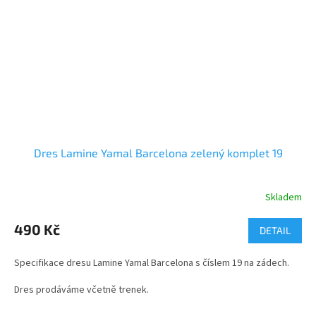
Dres Lamine Yamal Barcelona zelený komplet 19
Skladem
Průměrné
hodnocení
produktu
490 Kč
DETAIL
je
3,6
Specifikace dresu Lamine Yamal Barcelona s číslem 19 na zádech.
z
5
Dres prodáváme včetně trenek.
hvězdiček.