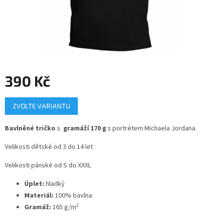
390 Kč
Měrná
ZVOLTE VARIANTU
cena:
Bavlněné tričko
s
gramáží 170 g
s portrétem Michaela Jordana.
Velikosti dětské od 3 do 14 let
Velikosti pánské od S do XXXL
Úplet:
hladký
Materiál:
100% bavlna
2
Gramáž:
165 g/m