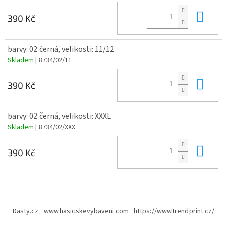
Do 
390 Kč
barvy: 02 černá, velikosti: 11/12
Skladem
| 8734/02/11
Do 
390 Kč
barvy: 02 černá, velikosti: XXXL
Skladem
| 8734/02/XXX
Do 
390 Kč
Z
á
Dasty.cz
www.hasicskevybaveni.com
https://www.trendprint.cz/
p