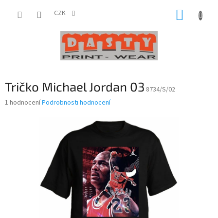
Přejít
NÁKUP
na
CZK
obsah
KOŠÍK
Tričko Michael Jordan 03
8734/S/02
Průměrné
1 hodnocení
Podrobnosti hodnocení
hodnocení
produktu
je
5,0
z
5
hvězdiček.