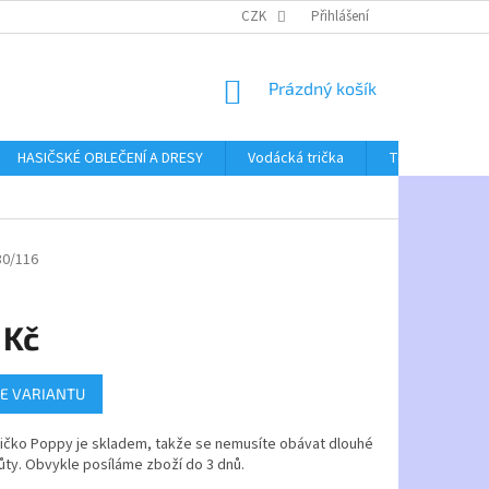
CZK
Přihlášení
NÁKUPNÍ
Prázdný košík
KOŠÍK
HASIČSKÉ OBLEČENÍ A DRESY
Vodácká trička
Textil bez poti
30/116
 Kč
E VARIANTU
ričko Poppy je skladem, takže se nemusíte obávat dlouhé
ůty. Obvykle posíláme zboží do 3 dnů.