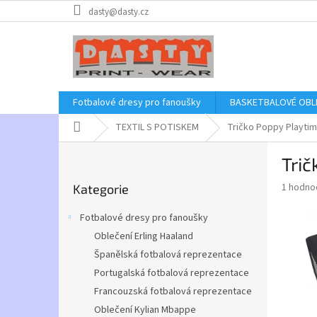
Přejít
dasty@dasty.cz
na
obsah
Fotbalové dresy pro fanoušky
BASKETBALOVÉ OBL
Domů
TEXTIL S POTISKEM
Tričko Poppy Playti
P
Tri
o
Přeskočit
s
Průměr
1 hodno
Kategorie
kategorie
t
hodnoce
r
produkt
Fotbalové dresy pro fanoušky
a
je
Oblečení Erling Haaland
5,0
n
z
Španělská fotbalová reprezentace
n
5
í
Portugalská fotbalová reprezentace
hvězdič
p
Francouzská fotbalová reprezentace
a
Oblečení Kylian Mbappe