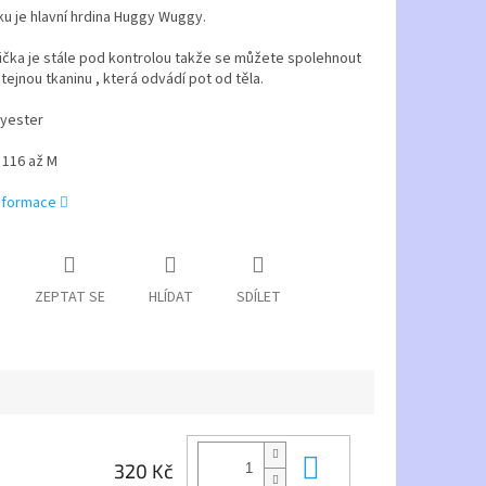
u je hlavní hrdina Huggy Wuggy.
ička je stále pod kontrolou takže se můžete spolehnout
stejnou tkaninu , která odvádí pot od těla.
yester
- 116 až M
informace
ZEPTAT SE
HLÍDAT
SDÍLET
Do košíku
320 Kč