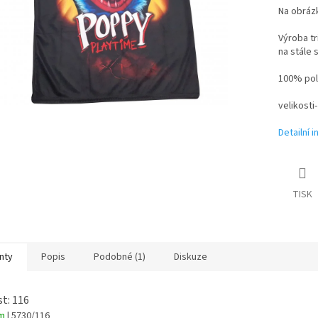
Na obrázk
Výroba tr
na stále 
100% pol
velikosti
Detailní 
TISK
nty
Popis
Podobné (1)
Diskuze
st: 116
em
| 5730/116