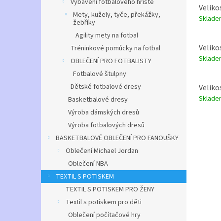
Vybavení fotbalového hřiště
Veliko
Mety, kužely, tyče, překážky,
Sklad
žebříky
Agility mety na fotbal
Veliko
Tréninkové pomůcky na fotbal
Sklad
OBLEČENÍ PRO FOTBALISTY
Fotbalové štulpny
Dětské fotbalové dresy
Veliko
Sklad
Basketbalové dresy
Výroba dámských dresů
Výroba fotbalových dresů
BASKETBALOVÉ OBLEČENÍ PRO FANOUŠKY
Oblečení Michael Jordan
Oblečení NBA
TEXTIL S POTISKEM
TEXTIL S POTISKEM PRO ŽENY
Textil s potiskem pro děti
Oblečení počítačové hry