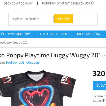
OBCHODNÍ PODMÍNKY
PODMÍNKY OCHRANY OSOBNÍCH ÚDAJŮ
HLEDAT
EČENÍ PRO FANOUŠKY
TEXTIL S POTISKEM
HUDEBNÍ TRIČKA
me,Huggy Wuggy 201
čko Poppy Playtime,Huggy Wuggy 201
57
né
cení
Podrobnosti hodnocení
ní
320
u
Měrná
ZVOLT
cena:
ek.
Dětské t
dodací lh