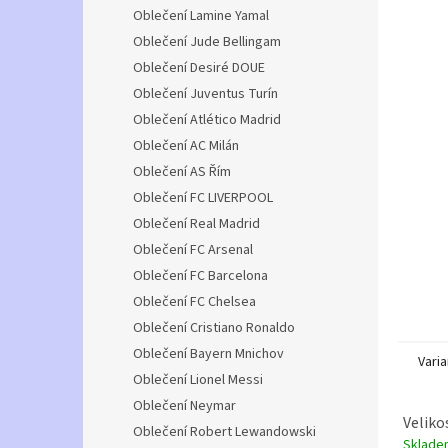
n
Oblečení Lamine Yamal
e
Oblečení Jude Bellingam
l
Oblečení Desiré DOUE
Oblečení Juventus Turín
Oblečení Atlético Madrid
Oblečení AC Milán
Oblečení AS Řím
Oblečení FC LIVERPOOL
Oblečení Real Madrid
Oblečení FC Arsenal
Oblečení FC Barcelona
Oblečení FC Chelsea
Oblečení Cristiano Ronaldo
Oblečení Bayern Mnichov
Varia
Oblečení Lionel Messi
Oblečení Neymar
Veliko
Oblečení Robert Lewandowski
Sklad