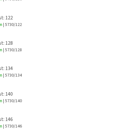
st: 122
em
| 5730/122
st: 128
em
| 5730/128
st: 134
em
| 5730/134
st: 140
em
| 5730/140
st: 146
em
| 5730/146