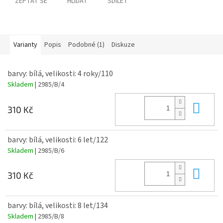
ZEPTAT SE
HLÍDAT
SDÍLET
Varianty
Popis
Podobné (1)
Diskuze
barvy: bílá, velikosti: 4 roky/110
Skladem
| 2985/B/4
Do 
310 Kč
barvy: bílá, velikosti: 6 let/122
Skladem
| 2985/B/6
Do 
310 Kč
barvy: bílá, velikosti: 8 let/134
Skladem
| 2985/B/8