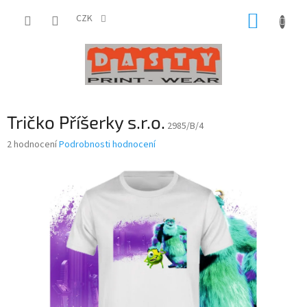
Přejít
NÁKUP
na
CZK
obsah
KOŠÍK
Tričko Příšerky s.r.o.
2985/B/4
Průměrné
2 hodnocení
Podrobnosti hodnocení
hodnocení
produktu
je
4,5
z
5
hvězdiček.