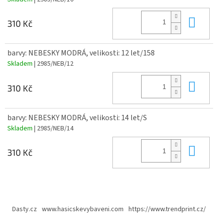
Do 
310 Kč
barvy: NEBESKY MODRÁ, velikosti: 12 let/158
Skladem
| 2985/NEB/12
Do 
310 Kč
barvy: NEBESKY MODRÁ, velikosti: 14 let/S
Skladem
| 2985/NEB/14
Do 
310 Kč
Z
á
Dasty.cz
www.hasicskevybaveni.com
https://www.trendprint.cz/
p