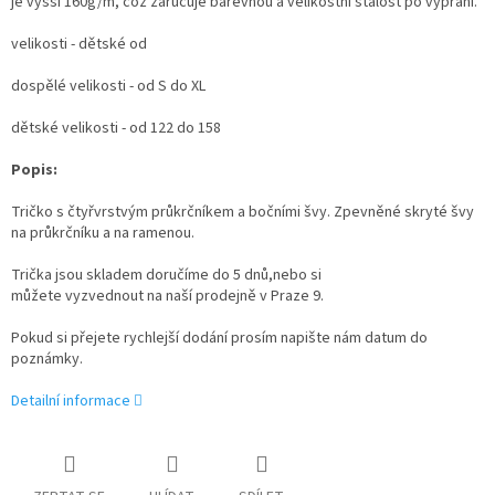
je vyšší 160g/m, což zaručuje barevnou a velikostní stálost po vyprání.
velikosti - dětské od
dospělé velikosti - od S do XL
dětské velikosti - od 122 do 158
Popis:
Tričko s čtyřvrstvým průkrčníkem a bočními švy. Zpevněné skryté švy
na průkrčníku a na ramenou.
Trička jsou skladem doručíme do 5 dnů,nebo si
můžete vyzvednout na naší prodejně v Praze 9.
Pokud si přejete rychlejší dodání prosím napište nám datum do
poznámky.
Detailní informace