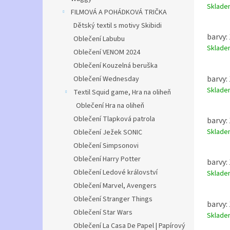
Sklad
FILMOVÁ A POHÁDKOVÁ TRIČKA
Dětský textil s motivy Skibidi
barvy: 
Oblečení Labubu
Sklad
Oblečení VENOM 2024
Oblečení Kouzelná beruška
barvy: 
Oblečení Wednesday
Sklad
Textil Squid game, Hra na oliheň
Oblečení Hra na oliheň
Oblečení Tlapková patrola
barvy: 
Sklad
Oblečení Ježek SONIC
Oblečení Simpsonovi
Oblečení Harry Potter
barvy: 
Oblečení Ledové království
Sklad
Oblečení Marvel, Avengers
Oblečení Stranger Things
barvy: 
Oblečení Star Wars
Sklad
Oblečení La Casa De Papel | Papírový