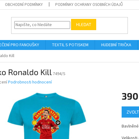
OBCHODNÍ PODMÍNKY
PODMÍNKY OCHRANY OSOBNÍCH ÚDAJŮ
HLEDAT
EČENÍ PRO FANOUŠKY
TEXTIL S POTISKEM
HUDEBNÍ TRIČKA
ldo Kill
ko Ronaldo Kill
7494/S
né
cení
Podrobnosti hodnocení
ní
390
u
Měrná
ZVOLT
cena:
ek.
Bavlněné 
Velikosti