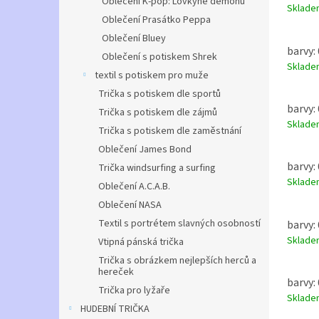
Oblečení K-pop: Lovkyně démonů
Sklad
Oblečení Prasátko Peppa
Oblečení Bluey
barvy: 
Oblečení s potiskem Shrek
Sklad
textil s potiskem pro muže
Trička s potiskem dle sportů
barvy: 
Trička s potiskem dle zájmů
Sklad
Trička s potiskem dle zaměstnání
Oblečení James Bond
barvy: 
Trička windsurfing a surfing
Sklad
Oblečení A.C.A.B.
Oblečení NASA
Textil s portrétem slavných osobností
barvy: 
Sklad
Vtipná pánská trička
Trička s obrázkem nejlepších herců a
hereček
barvy: 
Trička pro lyžaře
Sklad
HUDEBNÍ TRIČKA