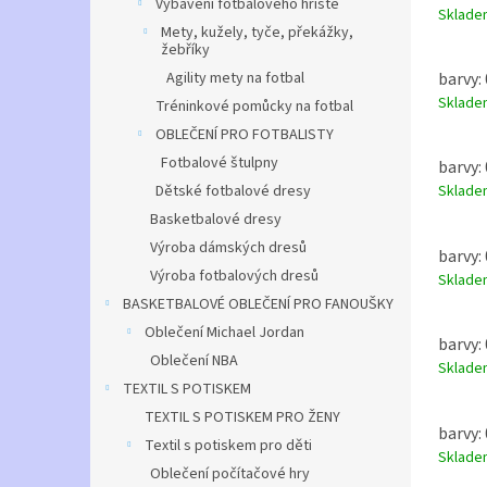
Materi
Vybavení fotbalového hřiště
Sklad
Mety, kužely, tyče, překážky,
žebříky
barvy: 
Agility mety na fotbal
Sklad
Tréninkové pomůcky na fotbal
OBLEČENÍ PRO FOTBALISTY
Fotbalové štulpny
barvy: 
Dětské fotbalové dresy
Sklad
Basketbalové dresy
Výroba dámských dresů
barvy: 
Výroba fotbalových dresů
Sklad
BASKETBALOVÉ OBLEČENÍ PRO FANOUŠKY
Oblečení Michael Jordan
barvy: 
Oblečení NBA
Sklad
TEXTIL S POTISKEM
TEXTIL S POTISKEM PRO ŽENY
barvy: 
Textil s potiskem pro děti
Sklad
Oblečení počítačové hry