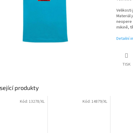
Velikosti
Materiál 
neopere a
mikině, t
Detailní 
TISK
sející produkty
Kód:
13278/XL
Kód:
14879/XL