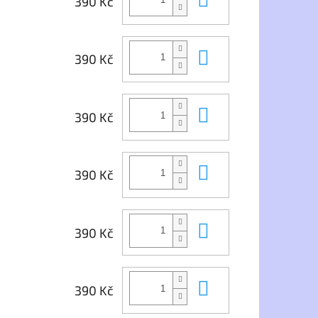
390 Kč
Dres je vyroben z kvalitního
polyesteru v gramáži
140g/m.
dres Ronaldo Al
Do košíku
ie, Boca je vyroben
390 Kč
Materiál - 100% polyester
lyesteru s příměsí
ho materiálu MESH.
Do košíku
o dárek pro školáka
390 Kč
áda z dětství.
d 4 let do XXL
Do košíku
390 Kč
Do košíku
390 Kč
Do košíku
390 Kč