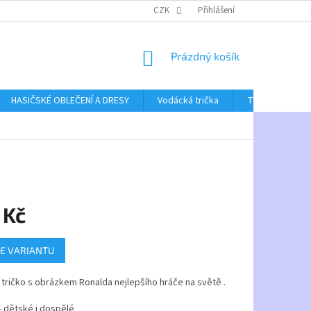
CZK
Přihlášení
NÁKUPNÍ
Prázdný košík
KOŠÍK
HASIČSKÉ OBLEČENÍ A DRESY
Vodácká trička
Textil bez poti
 Kč
E VARIANTU
tričko s obrázkem Ronalda nejlepšího hráče na světě .
 - dětské i dospělé