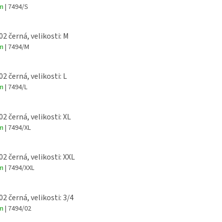
ál – 100% PE
em
| 7494/S
Fotbalový 
02 černá, velikosti: M
Nassr Aráb
em
| 7494/M
ze 100% po
změkčující
02 černá, velikosti: L
Vhodné jak
nebo kamar
em
| 7494/L
Velikosti o
02 černá, velikosti: XL
em
| 7494/XL
02 černá, velikosti: XXL
em
| 7494/XXL
02 černá, velikosti: 3/4
em
| 7494/02