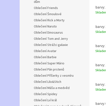
dům
barvy: 
Oblečení Friends
Sklad
Oblečení Šmoulové
Oblečení Rick a Morty
barvy: 
Oblečení Naruto
Sklad
Oblečení Dinosaurus
Oblečení Tom and Jerry
Oblečení Strážci galaxie
barvy: 
Sklad
Oblečení Avatar
Oblečení Barbie
Oblečení Super Mário
barvy:
Oblečení Pán prstenů
Sklad
Oblečení Příšerky z vesmíru
Oblečení Lilo&Stich
barvy:
Oblečení Máša a medvěd
Sklad
Oblečení Spidey
Oblečení Lví král
barvy: 