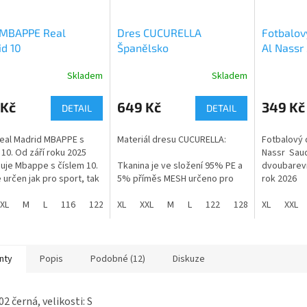
 MBAPPE Real
Dres CUCURELLA
Fotbalov
d 10
Španělsko
Al Nassr
Skladem
Skladem
rné
Průměrné
cení
hodnocení
ktu
produktu
 Kč
649 Kč
349 Kč
DETAIL
DETAIL
je
5,0
eal Madrid MBAPPE s
Materiál dresu CUCURELLA:
Fotbalový 
z
 10. Od září roku 2025
Nassr Saud
5
uje Mbappe s číslem 10.
Tkanina je ve složení 95% PE a
dvoubarevn
ček.
hvězdiček.
e určen jak pro sport, tak
5% příměs MESH určeno pro
rok 2026
žné nošení. Díky příměsi,
pohodlné nošení a propustnost
se přidává do látky při
XL
M
L
116
122
potu.
XL
128
XXL
134
M
140
L
146
122
152
128
158
Dres je vy
XL
134
XXL
164
140
, je zajištěno příjemné
materiálu a
.
Dres CUCURELLA Španělsko je
běžné noše
ikonickým kouskem, který
ky můžete zakoupit zde:
reprezentuje anglický
Nový dres 
nty
Popis
Podobné (12)
Diskuze
//www.dastysport.cz/trenky-
fotbalový klub. Dres kombinuje
adrid-s-pruhem/
tradiční styl s moderními
Skladem ve
technologiemi.
od 116 do 
02 černá, velikosti: S