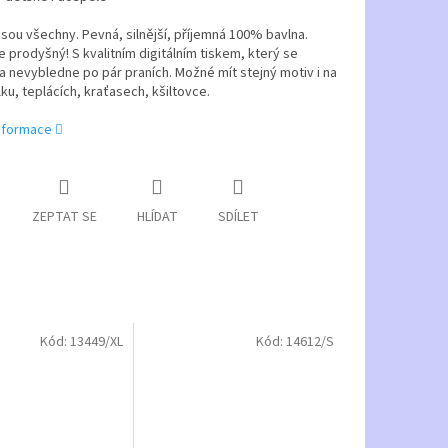
 jsou všechny. Pevná, silnější, příjemná 100% bavlna.
je prodyšný! S kvalitním digitálním tiskem, který se
 nevybledne po pár praních. Možné mít stejný motiv i na
ílku, teplácích, kraťasech, kšiltovce.
informace
ZEPTAT SE
HLÍDAT
SDÍLET
Kód:
13449/XL
Kód:
14612/S