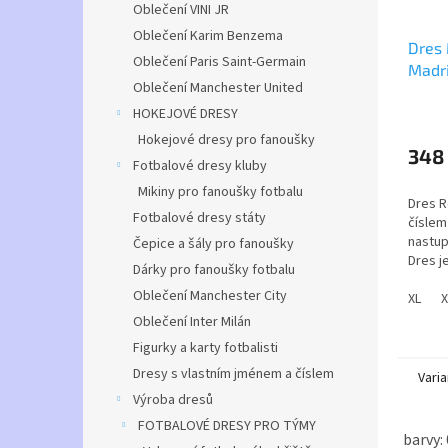
Oblečení VINI JR
Oblečení Karim Benzema
Dres
Oblečení Paris Saint-Germain
Madri
Oblečení Manchester United
Průmě
HOKEJOVÉ DRESY
hodno
Hokejové dresy pro fanoušky
produ
348
Fotbalové dresy kluby
je
5,0
Mikiny pro fanoušky fotbalu
Dres R
z
Fotbalové dresy státy
číslem
5
nastup
Čepice a šály pro fanoušky
hvězdi
Dres j
Dárky pro fanoušky fotbalu
pro bě
Oblečení Manchester City
která 
XL
X
výrobě
Oblečení Inter Milán
nošení
Figurky a karty fotbalisti
Dresy s vlastním jménem a číslem
Trenýr
Varia
https:
Výroba dresů
real-m
FOTBALOVÉ DRESY PRO TÝMY
barvy: 