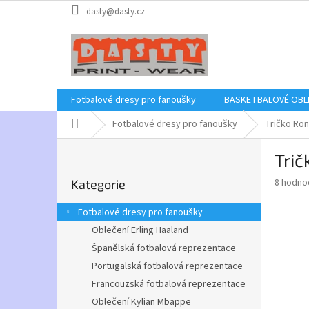
Přejít
dasty@dasty.cz
na
obsah
Fotbalové dresy pro fanoušky
BASKETBALOVÉ OBL
Domů
Fotbalové dresy pro fanoušky
Tričko Rona
P
Trič
o
Přeskočit
s
Průměr
8 hodno
Kategorie
kategorie
t
hodnoce
r
produkt
Fotbalové dresy pro fanoušky
a
je
Oblečení Erling Haaland
4,9
n
z
Španělská fotbalová reprezentace
n
5
í
Portugalská fotbalová reprezentace
hvězdič
p
Francouzská fotbalová reprezentace
a
Oblečení Kylian Mbappe