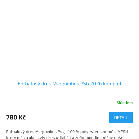
dres bez trenek
Úplet
:
Hladký
Materiál
:
100% polyester
Gramáž
:
145g/m2
Fotbalový dres Marguinhos PSG 2026 komplet
Skladem
780 Kč
DETAIL
Fotbalový dres Marguinhos Psg - 100 % polyester s příměsí MESH
který má za úkol celý dres odlehčit a zpříjemnit tím běžné nošení.