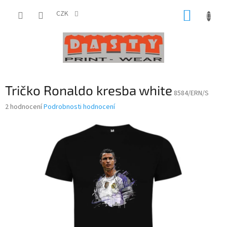
Přejít
NÁKUP
na
CZK
obsah
KOŠÍK
Tričko Ronaldo kresba white
8584/ERN/S
Průměrné
2 hodnocení
Podrobnosti hodnocení
hodnocení
produktu
je
5,0
z
5
hvězdiček.