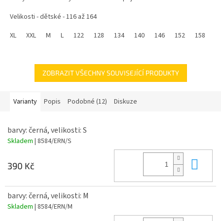
Velikosti - dětské - 116 až 164
Velikosti - pánské - M až XXL
XL
XXL
M
L
122
128
134
140
146
152
158
1
Replika fotbalového dresu ve kterém hraje Marguinhos
Vhodné jako dárek pro děti k narozeninám, nebo na Vánoce.
ZOBRAZIT VŠECHNY SOUVISEJÍCÍ PRODUKTY
Varianty
Popis
Podobné (12)
Diskuze
barvy: černá, velikosti: S
Skladem
| 8584/ERN/S
Do 
390 Kč
barvy: černá, velikosti: M
Skladem
| 8584/ERN/M