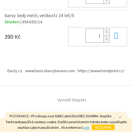
barvy: šedý melír, velikosti: 14 let/S
Skladem
| 8584/ED/14
Do 
390 Kč
Z
á
Dasty.cz
www.hasicskevybaveni.com
https://www.trendprint.cz/
p
a
t
í
Vytvořil Shoptet
POZOR AKCE : Při nákupu nad 500Kč obdržíte DRES ZDARMA. Napište
Copyright 2026
DASTYSPORT
. Všechna práva vyhrazena.
velikost do poznámky v závěrečném kroku objednávky. FAJN DEN.
Tento web používá soubory cookie. Dalším procházením tohoto webu vyjadřujete
souhlas s jejich používáním.. Více informací
zde
.
ROZUMÍM