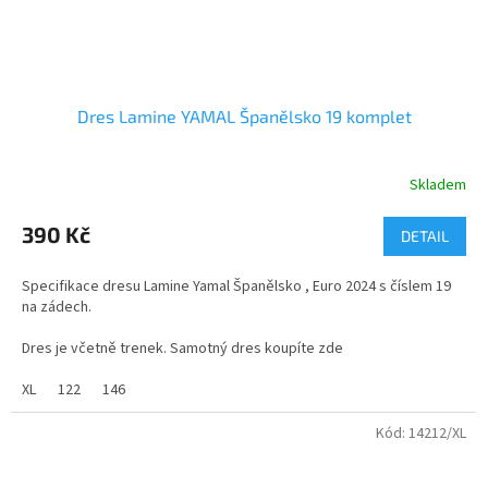
Dres Lamine YAMAL Španělsko 19 komplet
Skladem
Průměrné
hodnocení
produktu
390 Kč
DETAIL
je
5,0
Specifikace dresu Lamine Yamal Španělsko , Euro 2024 s číslem 19
z
na zádech.
5
hvězdiček.
Dres je včetně trenek. Samotný dres koupíte zde
:
https://www.dastysport.cz/dres-yamal-spanelsko-euro-2024/
XL
122
146
Kód:
14212/XL