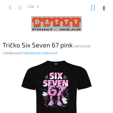
Přejít
NÁKUP
na
CZK
obsah
KOŠÍK
Tričko Six Seven 67 pink
14272/S/02
Průměrné
1 hodnocení
Podrobnosti hodnocení
hodnocení
produktu
je
5,0
z
5
hvězdiček.