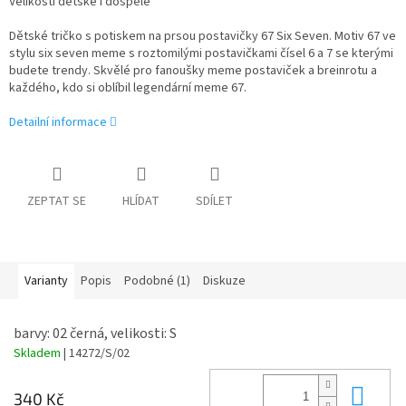
Velikosti dětské i dospělé
Dětské tričko s potiskem na prsou postavičky 67 Six Seven. Motiv 67 ve
stylu six seven meme s roztomilými postavičkami čísel 6 a 7 se kterými
budete trendy. Skvělé pro fanoušky meme postaviček a breinrotu a
každého, kdo si oblíbil legendární meme 67.
Detailní informace
ZEPTAT SE
HLÍDAT
SDÍLET
Varianty
Popis
Podobné (1)
Diskuze
barvy: 02 černá, velikosti: S
Skladem
| 14272/S/02
Do 
340 Kč