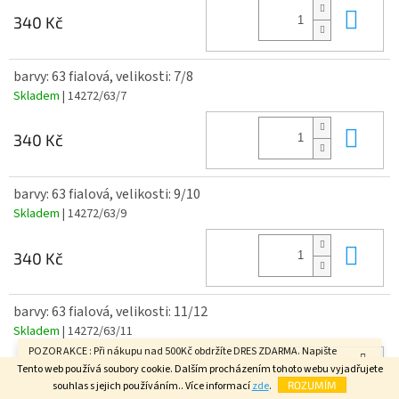
Do 
340 Kč
barvy: 63 fialová, velikosti: 7/8
Skladem
| 14272/63/7
Do 
340 Kč
barvy: 63 fialová, velikosti: 9/10
Skladem
| 14272/63/9
Do 
340 Kč
barvy: 63 fialová, velikosti: 11/12
Skladem
| 14272/63/11
POZOR AKCE : Při nákupu nad 500Kč obdržíte DRES ZDARMA. Napište
Do 
velikost do poznámky v závěrečném kroku objednávky. FAJN DEN.
Tento web používá soubory cookie. Dalším procházením tohoto webu vyjadřujete
340 Kč
souhlas s jejich používáním.. Více informací
zde
.
ROZUMÍM