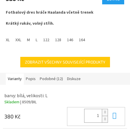
je
3,3
Fotbalový dres hráče Haalanda včetně trenek
z
5
Krátký rukáv, volný střih.
hvězdiček.
Materiál ze 100% polyesteru, jemná tkanina s příměsí
změkčující složky mesh. Vhodné pro sport i běžné nošení.
XL
XXL
M
L
122
128
146
164
ZOBRAZIT VŠECHNY SOUVISEJÍCÍ PRODUKTY
Varianty
Popis
Podobné (12)
Diskuze
barvy: bílá, velikosti: L
Skladem
| 8509/BIL
Do 
380 Kč