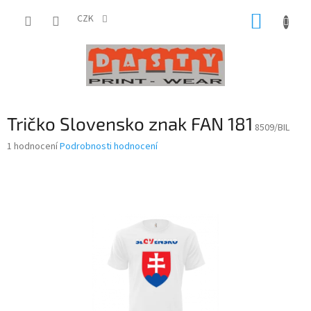
Přejít
NÁKUP
na
CZK
obsah
KOŠÍK
Tričko Slovensko znak FAN 181
8509/BIL
Průměrné
1 hodnocení
Podrobnosti hodnocení
hodnocení
produktu
je
5,0
z
5
hvězdiček.