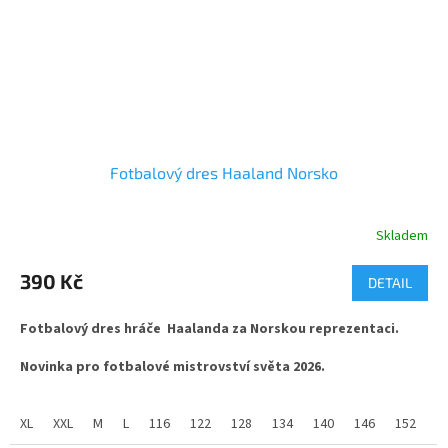
Fotbalový dres Haaland Norsko
Skladem
Průměrné
hodnocení
produktu
390 Kč
DETAIL
je
5,0
Fotbalový dres hráče Haalanda za Norskou reprezentaci.
z
5
Novinka pro fotbalové mistrovství světa 2026.
hvězdiček.
látka ve složení 100% polyester, jemný materiál s příměsí
změkčující látky mash. vhodné pro sport i běžné nošení.
XL
XXL
M
L
116
122
128
134
140
146
152
1