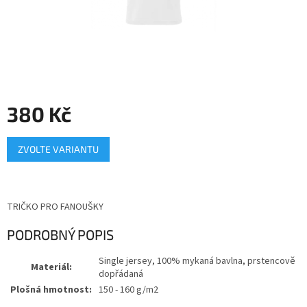
380 Kč
Měrná
ZVOLTE VARIANTU
cena:
TRIČKO PRO FANOUŠKY
PODROBNÝ POPIS
Single jersey, 100% mykaná bavlna, prstencově
Materiál:
dopřádaná
Plošná hmotnost:
150 - 160 g/m2