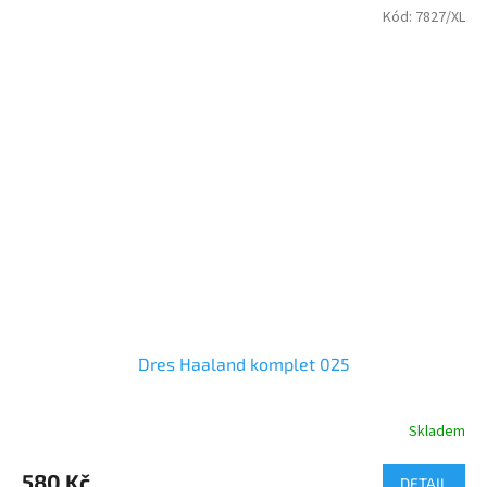
Kód:
7827/XL
Dres Haaland komplet 025
Skladem
Průměrné
hodnocení
produktu
580 Kč
DETAIL