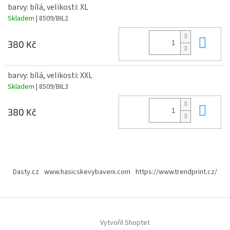
barvy: bílá, velikosti: XL
Skladem
| 8509/BIL2
Do 
380 Kč
barvy: bílá, velikosti: XXL
Skladem
| 8509/BIL3
Do 
380 Kč
Z
á
Dasty.cz
www.hasicskevybaveni.com
https://www.trendprint.cz/
p
a
t
í
Vytvořil Shoptet