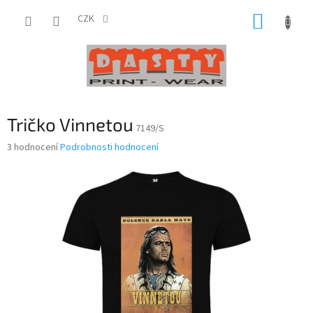
Přejít
NÁKUP
na
CZK
obsah
KOŠÍK
Tričko Vinnetou
7149/S
Průměrné
3 hodnocení
Podrobnosti hodnocení
hodnocení
produktu
je
4,0
z
5
hvězdiček.