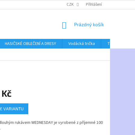
CZK
Přihlášení
NÁKUPNÍ
Prázdný košík
KOŠÍK
HASIČSKÉ OBLEČENÍ A DRESY
Vodácká trička
Textil bez poti
 Kč
E VARIANTU
 dlouhým rukávem WEDNESDAY je vyrobené z příjemné 100
.