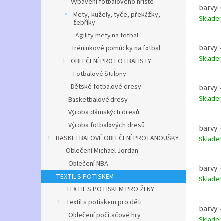
Vybavení fotbalového hřiště
barvy: 
Mety, kužely, tyče, překážky,
Sklad
žebříky
Agility mety na fotbal
barvy:
Tréninkové pomůcky na fotbal
Sklad
OBLEČENÍ PRO FOTBALISTY
Fotbalové štulpny
Dětské fotbalové dresy
barvy:
Sklad
Basketbalové dresy
Výroba dámských dresů
Výroba fotbalových dresů
barvy:
BASKETBALOVÉ OBLEČENÍ PRO FANOUŠKY
Sklad
Oblečení Michael Jordan
Oblečení NBA
barvy:
TEXTIL S POTISKEM
Sklad
TEXTIL S POTISKEM PRO ŽENY
Textil s potiskem pro děti
barvy:
Oblečení počítačové hry
Sklad