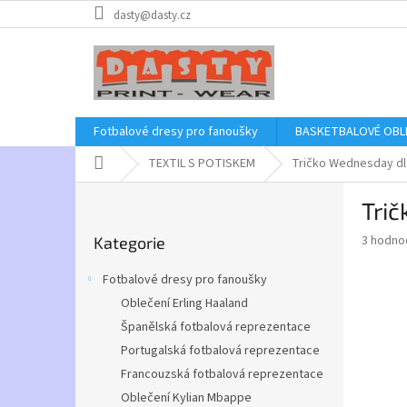
Přejít
dasty@dasty.cz
na
obsah
Fotbalové dresy pro fanoušky
BASKETBALOVÉ OBL
Domů
TEXTIL S POTISKEM
Tričko Wednesday dl
P
Tri
o
Přeskočit
s
Průměr
3 hodno
Kategorie
kategorie
t
hodnoce
r
produkt
Fotbalové dresy pro fanoušky
a
je
Oblečení Erling Haaland
2,7
n
z
Španělská fotbalová reprezentace
n
5
í
Portugalská fotbalová reprezentace
hvězdič
p
Francouzská fotbalová reprezentace
a
Oblečení Kylian Mbappe