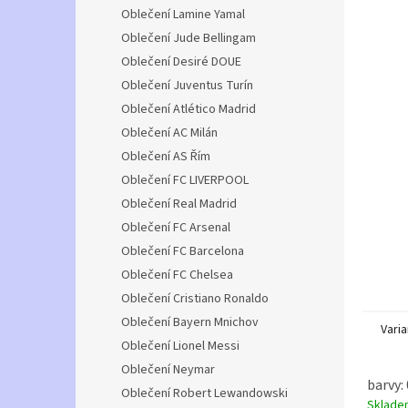
n
Oblečení Lamine Yamal
e
Oblečení Jude Bellingam
l
Oblečení Desiré DOUE
Oblečení Juventus Turín
Oblečení Atlético Madrid
Oblečení AC Milán
Oblečení AS Řím
Oblečení FC LIVERPOOL
Oblečení Real Madrid
Oblečení FC Arsenal
Oblečení FC Barcelona
Oblečení FC Chelsea
Oblečení Cristiano Ronaldo
Oblečení Bayern Mnichov
Varia
Oblečení Lionel Messi
Oblečení Neymar
barvy: 
Oblečení Robert Lewandowski
Sklad