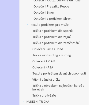
Oblečení K-pop: Lovkyně démonů
Oblečení Prasátko Peppa
Oblečení Bluey
Oblečení s potiskem Shrek
textil s potiskem pro muže
Trička s potiskem dle sportů
Trička s potiskem dle zájmů
Trička s potiskem dle zaměstnání
Oblečení James Bond
Trička windsurfing a surfing
Oblečení A.C.A.B.
Oblečení NASA
Textil s portrétem slavných osobností
Vtipná pánská trička
Trička s obrázkem nejlepších herců a
hereček
Trička pro lyžaře
HUDEBNÍ TRIČKA