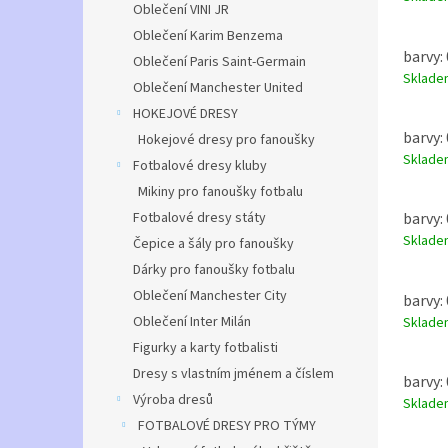
Oblečení VINI JR
Oblečení Karim Benzema
barvy: 
Oblečení Paris Saint-Germain
Sklad
Oblečení Manchester United
HOKEJOVÉ DRESY
barvy: 
Hokejové dresy pro fanoušky
Sklad
Fotbalové dresy kluby
Mikiny pro fanoušky fotbalu
Fotbalové dresy státy
barvy: 
Sklad
Čepice a šály pro fanoušky
Dárky pro fanoušky fotbalu
Oblečení Manchester City
barvy: 
Oblečení Inter Milán
Sklad
Figurky a karty fotbalisti
Dresy s vlastním jménem a číslem
barvy: 
Výroba dresů
Sklad
FOTBALOVÉ DRESY PRO TÝMY