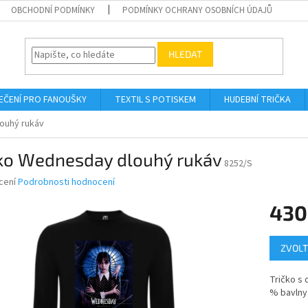
OBCHODNÍ PODMÍNKY
PODMÍNKY OCHRANY OSOBNÍCH ÚDAJŮ
HLEDAT
EČENÍ PRO FANOUŠKY
TEXTIL S POTISKEM
HUDEBNÍ TRIČKA
ouhý rukáv
čko Wednesday dlouhý rukáv
8252/S
né
cení
Podrobnosti hodnocení
ní
430
u
Měrná
ZVOLT
cena:
ek.
Tričko s
% bavlny