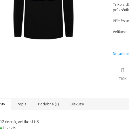
Triko s d
průkrčník
Příměs um
Velikosti
Detailní 
TISK
nty
Popis
Podobné (1)
Diskuze
02 černá, velikosti: S
em
| 8252/S