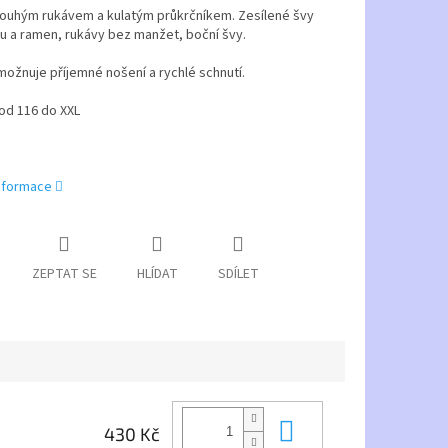
louhým rukávem a kulatým průkrčníkem. Zesílené švy
u a ramen, rukávy bez manžet, boční švy.
ožnuje příjemné nošení a rychlé schnutí.
 od 116 do XXL
informace
ZEPTAT SE
HLÍDAT
SDÍLET
Do košíku
430 Kč