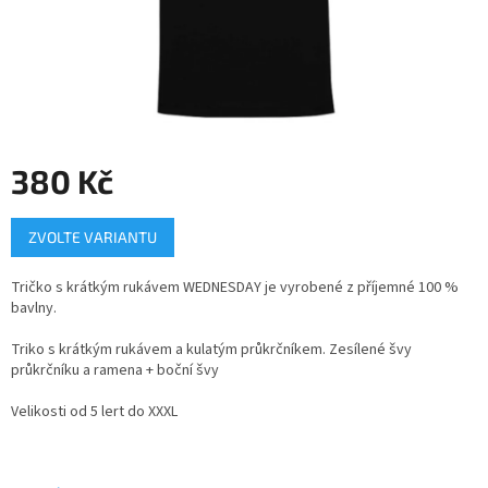
380 Kč
Měrná
ZVOLTE VARIANTU
cena:
Tričko s krátkým rukávem WEDNESDAY je vyrobené z příjemné 100 %
bavlny.
Triko s krátkým rukávem a kulatým průkrčníkem. Zesílené švy
průkrčníku a ramena + boční švy
Velikosti od 5 lert do XXXL