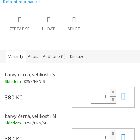
Detailní informace
ZEPTAT SE
HLÍDAT
SDÍLET
Varianty
Popis
Podobné (1)
Diskuze
barvy: černá, velikosti: S
Skladem
| 8258/ERN/S
Do 
380 Kč
barvy: černá, velikosti: M
Skladem
| 8258/ERN/M
Do 
380 Kč