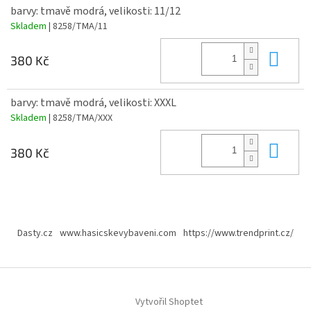
barvy: tmavě modrá, velikosti: 11/12
Skladem
| 8258/TMA/11
Do 
380 Kč
barvy: tmavě modrá, velikosti: XXXL
Skladem
| 8258/TMA/XXX
Do 
380 Kč
Z
á
Dasty.cz
www.hasicskevybaveni.com
https://www.trendprint.cz/
p
a
t
í
Vytvořil Shoptet