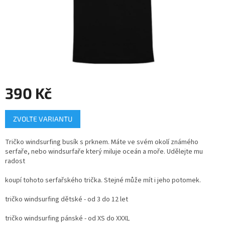
390 Kč
Měrná
ZVOLTE VARIANTU
cena:
Tričko windsurfing busík s prknem. Máte ve svém okolí známého
serfaře, nebo windsurfaře který miluje oceán a moře. Udělejte mu
radost
koupí tohoto serfařského trička. Stejné může mít i jeho potomek.
tričko windsurfing dětské - od 3 do 12 let
tričko windsurfing pánské - od XS do XXXL