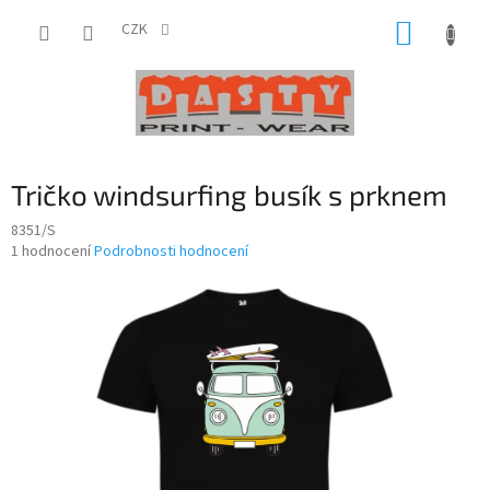
Přejít
NÁKUP
na
CZK
obsah
KOŠÍK
Tričko windsurfing busík s prknem
8351/S
Průměrné
1 hodnocení
Podrobnosti hodnocení
hodnocení
produktu
je
5,0
z
5
hvězdiček.