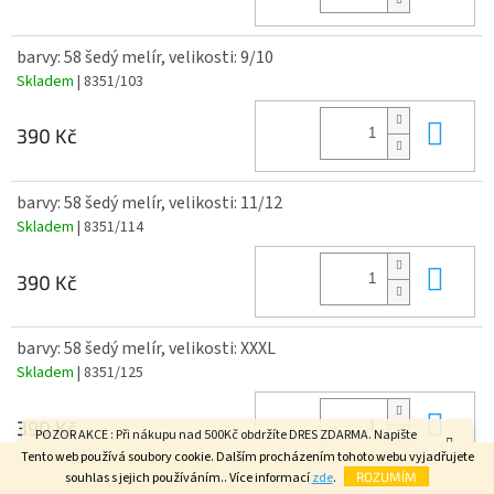
barvy: 58 šedý melír, velikosti: 9/10
Skladem
| 8351/103
Do 
390 Kč
barvy: 58 šedý melír, velikosti: 11/12
Skladem
| 8351/114
Do 
390 Kč
barvy: 58 šedý melír, velikosti: XXXL
Skladem
| 8351/125
Do 
390 Kč
POZOR AKCE : Při nákupu nad 500Kč obdržíte DRES ZDARMA. Napište
velikost do poznámky v závěrečném kroku objednávky. FAJN DEN.
Tento web používá soubory cookie. Dalším procházením tohoto webu vyjadřujete
souhlas s jejich používáním.. Více informací
zde
.
ROZUMÍM