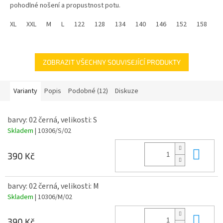
pohodlné nošení a propustnost potu.
Dres GAVI Španělsko je ikonickým kouskem, který reprezentuje
XL
XXL
M
L
122
128
134
140
146
152
158
1
španělskou zem. Dres kombinuje tradiční styl s moderními
technologiemi.
ZOBRAZIT VŠECHNY SOUVISEJÍCÍ PRODUKTY
Varianty
Popis
Podobné (12)
Diskuze
barvy: 02 černá, velikosti: S
Skladem
| 10306/S/02
Do 
390 Kč
barvy: 02 černá, velikosti: M
Skladem
| 10306/M/02
Do 
390 Kč