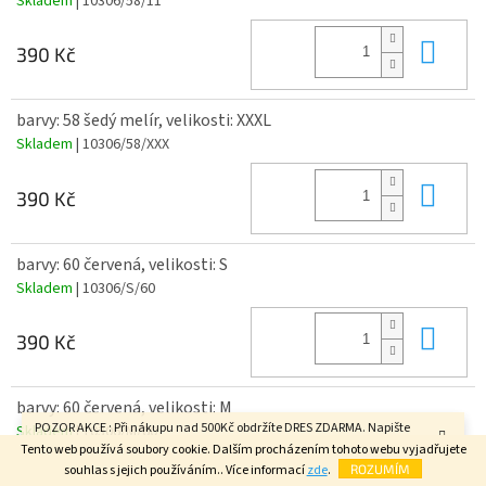
Skladem
| 10306/58/11
Do 
390 Kč
barvy: 58 šedý melír, velikosti: XXXL
Skladem
| 10306/58/XXX
Do 
390 Kč
barvy: 60 červená, velikosti: S
Skladem
| 10306/S/60
Do 
390 Kč
barvy: 60 červená, velikosti: M
POZOR AKCE : Při nákupu nad 500Kč obdržíte DRES ZDARMA. Napište
Skladem
| 10306/M/60
velikost do poznámky v závěrečném kroku objednávky. FAJN DEN.
Tento web používá soubory cookie. Dalším procházením tohoto webu vyjadřujete
souhlas s jejich používáním.. Více informací
zde
.
ROZUMÍM
Do 
390 Kč