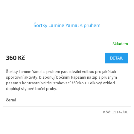
Šortky Lamine Yamal s pruhem
Skladem
Průměrné
hodnocení
produktu
360 Kč
DETAIL
je
5,0
Šortky Lamine Yamal s pruhem jsou ideální volbou pro jakékoli
z
sportovní aktivity. Disponují bočními kapsami na zip a pružným
5
pasem s kontrastní vnitřní stahovací šňůrkou. Celkový vzhled
hvězdiček.
doplňují stylové boční pruhy.
černá
Velikost
:
4, 6, 8, 10, 12, 14, 16
Minimální odběr
:
1 ks
100% POLYESTER
Kód:
15147/XL
Materiál
:
Gramáž
:
200g/m2