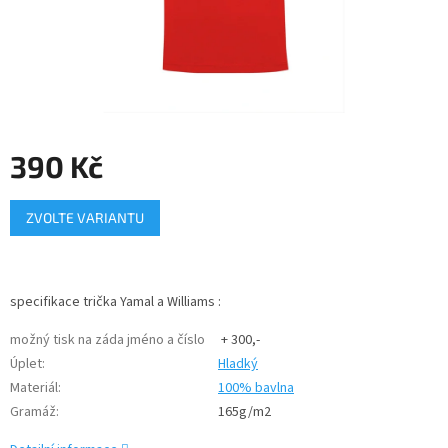
390 Kč
Měrná
ZVOLTE VARIANTU
cena:
specifikace trička Yamal a Williams :
možný tisk na záda jméno a číslo
+ 300,-
Úplet
:
Hladký
Materiál
:
100% bavlna
Gramáž
:
165g/m2