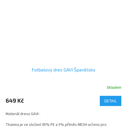
Fotbalový dres GAVI Španělsko
Skladem
Průměrné
hodnocení
produktu
649 Kč
DETAIL
je
5,0
Materiál dresu GAVI :
z
5
Tkanina je ve složení 95% PE a 5% příměs MESH určeno pro
hvězdiček.