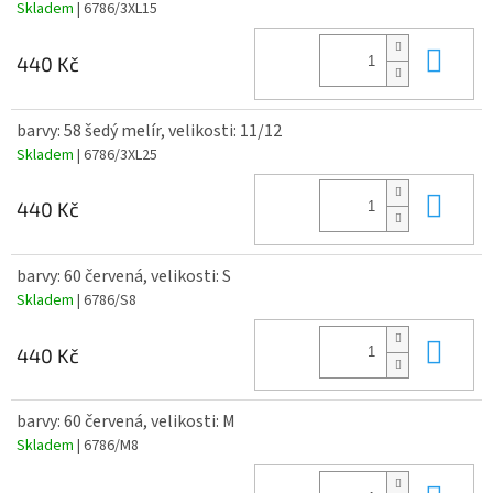
Skladem
| 6786/3XL15
Do 
440 Kč
barvy: 58 šedý melír, velikosti: 11/12
Skladem
| 6786/3XL25
Do 
440 Kč
barvy: 60 červená, velikosti: S
Skladem
| 6786/S8
Do 
440 Kč
barvy: 60 červená, velikosti: M
Skladem
| 6786/M8