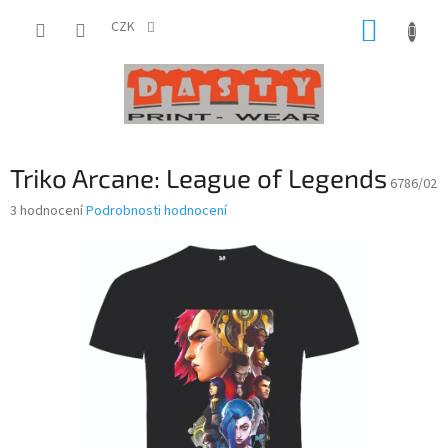
Přejít
NÁKUP
na
CZK
obsah
KOŠÍK
Triko Arcane: League of Legends
6786/02
Průměrné
3 hodnocení
Podrobnosti hodnocení
hodnocení
produktu
je
3,7
z
5
hvězdiček.