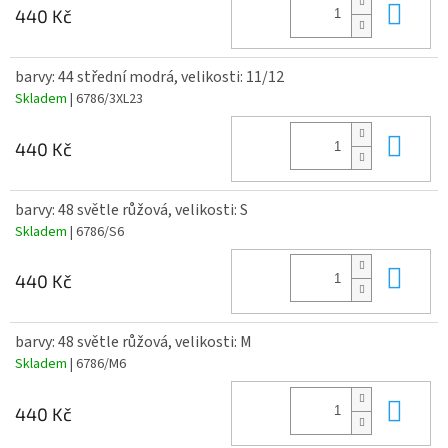
Do 
440 Kč
barvy: 44 střední modrá, velikosti: 11/12
Skladem
| 6786/3XL23
Do 
440 Kč
barvy: 48 světle růžová, velikosti: S
Skladem
| 6786/S6
Do 
440 Kč
barvy: 48 světle růžová, velikosti: M
Skladem
| 6786/M6
Do 
440 Kč