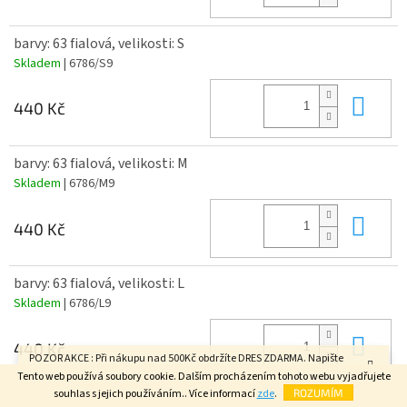
barvy: 63 fialová, velikosti: S
Skladem
| 6786/S9
Do 
440 Kč
barvy: 63 fialová, velikosti: M
Skladem
| 6786/M9
Do 
440 Kč
barvy: 63 fialová, velikosti: L
Skladem
| 6786/L9
Do 
440 Kč
POZOR AKCE : Při nákupu nad 500Kč obdržíte DRES ZDARMA. Napište
velikost do poznámky v závěrečném kroku objednávky. FAJN DEN.
Tento web používá soubory cookie. Dalším procházením tohoto webu vyjadřujete
souhlas s jejich používáním.. Více informací
zde
.
ROZUMÍM
barvy: 63 fialová, velikosti: XL