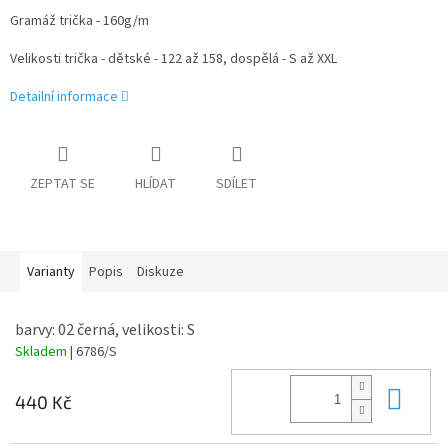
Gramáž trička - 160g/m
Velikosti trička - dětské - 122 až 158, dospělá - S až XXL
Detailní informace
ZEPTAT SE
HLÍDAT
SDÍLET
Varianty
Popis
Diskuze
barvy: 02 černá, velikosti: S
Skladem
| 6786/S
Do 
440 Kč