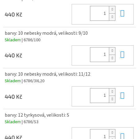
Do 
440 Kč
barvy: 10 nebesky modrá, velikosti: 9/10
Skladem
| 6786/100
Do 
440 Kč
barvy: 10 nebesky modrá, velikosti: 11/12
Skladem
| 6786/3XL20
Do 
440 Kč
barvy: 12 tyrkysová, velikosti: S
Skladem
| 6786/S3
Do 
440 Kč