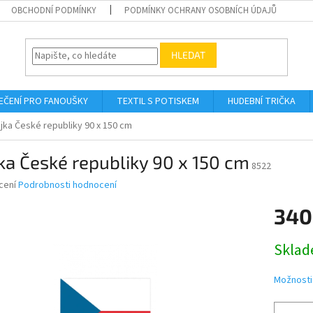
OBCHODNÍ PODMÍNKY
PODMÍNKY OCHRANY OSOBNÍCH ÚDAJŮ
HLEDAT
EČENÍ PRO FANOUŠKY
TEXTIL S POTISKEM
HUDEBNÍ TRIČKA
ajka České republiky 90 x 150 cm
ka České republiky 90 x 150 cm
8522
né
cení
Podrobnosti hodnocení
ní
340
u
Měrná
Skla
cena:
ek.
Možnosti