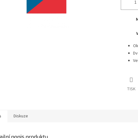
M
Ok
Dv
Ve
TISK
s
Diskuze
ailní popis produktu