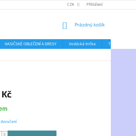
CZK
Přihlášení
NÁKUPNÍ
Prázdný košík
KOŠÍK
HASIČSKÉ OBLEČENÍ A DRESY
Vodácká trička
Textil bez poti
 Kč
dem
 doručení