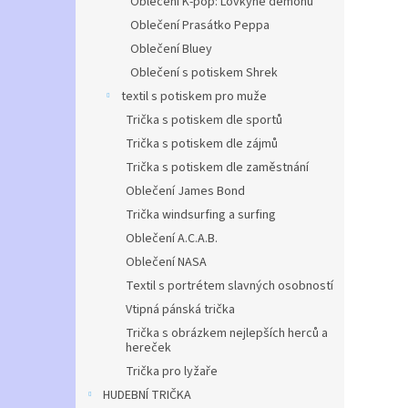
Oblečení K-pop: Lovkyně démonů
Oblečení Prasátko Peppa
Oblečení Bluey
Oblečení s potiskem Shrek
textil s potiskem pro muže
Trička s potiskem dle sportů
Trička s potiskem dle zájmů
Trička s potiskem dle zaměstnání
Oblečení James Bond
Trička windsurfing a surfing
Oblečení A.C.A.B.
Oblečení NASA
Textil s portrétem slavných osobností
Vtipná pánská trička
Trička s obrázkem nejlepších herců a
hereček
Trička pro lyžaře
HUDEBNÍ TRIČKA