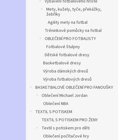
Vybavení fotbalového hřiště
Mety, kužely, tyče, překážky,
žebříky
Agility mety na fotbal
Tréninkové pomůcky na fotbal
OBLEČENÍ PRO FOTBALISTY
Fotbalové štulpny
Dětské fotbalové dresy
Basketbalové dresy
Výroba dámských dresů
Výroba fotbalových dresů
BASKETBALOVÉ OBLEČENÍ PRO FANOUŠKY
Oblečení Michael Jordan
Oblečení NBA
TEXTIL S POTISKEM
TEXTIL S POTISKEM PRO ŽENY
Textil s potiskem pro děti
Oblečení počítačové hry