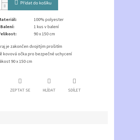
Přidat do košíku
ateriál:
100% polyester
Balení:
1 kus v balení
Velikost:
90 x 150 cm
raj je zakončen dvojitým prošitím
ě kovová očka pro bezpečné uchycení
likost
90 x 150 cm
ZEPTAT SE
HLÍDAT
SDÍLET