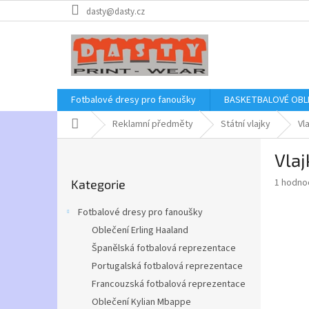
Přejít
dasty@dasty.cz
na
obsah
Fotbalové dresy pro fanoušky
BASKETBALOVÉ OBL
Domů
Reklamní předměty
Státní vlajky
Vl
P
Vlaj
o
Přeskočit
s
Průměr
1 hodno
Kategorie
kategorie
t
hodnoce
r
produkt
Fotbalové dresy pro fanoušky
a
je
Oblečení Erling Haaland
5,0
n
z
Španělská fotbalová reprezentace
n
5
í
Portugalská fotbalová reprezentace
hvězdič
p
Francouzská fotbalová reprezentace
a
Oblečení Kylian Mbappe