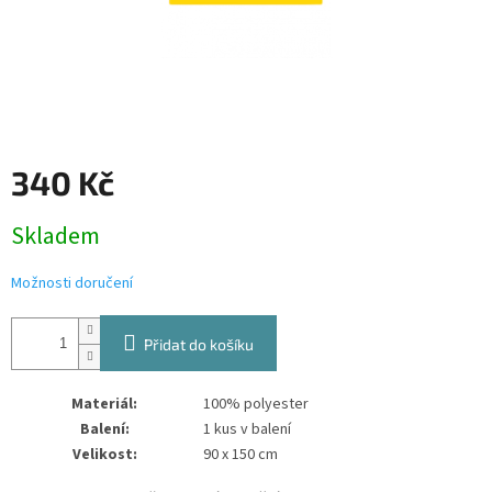
340 Kč
Měrná
Skladem
cena:
Možnosti doručení
Přidat do košíku
Materiál:
100% polyester
Balení:
1 kus v balení
Velikost:
90 x 150 cm