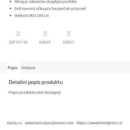
Okraj je zakončen dvojitým prošitím
Dvě kovová očka pro bezpečné uchycení
Velikost
90 x 150 cm
ZEPTAT SE
HLÍDAT
SDÍLET
Popis
Diskuze
Detailní popis produktu
Popis produktu není dostupný
Z
á
Dasty.cz
www.hasicskevybaveni.com
https://www.trendprint.cz/
p