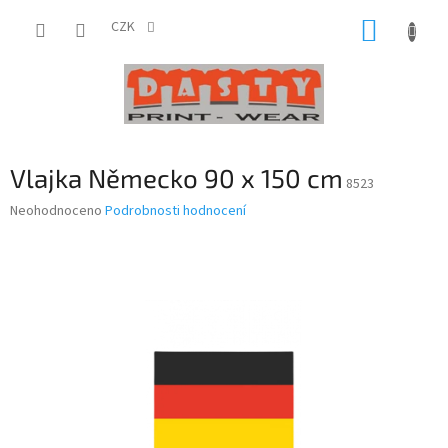
Přejít
NÁKUP
na
CZK
obsah
KOŠÍK
Vlajka Německo 90 x 150 cm
8523
Průměrné
Neohodnoceno
Podrobnosti hodnocení
hodnocení
produktu
je
0,0
z
5
hvězdiček.