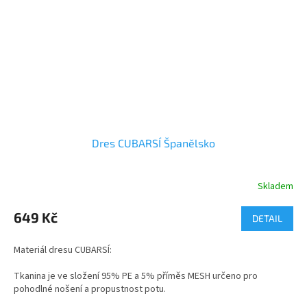
Dres CUBARSÍ Španělsko
Skladem
Průměrné
hodnocení
produktu
649 Kč
DETAIL
je
5,0
Materiál dresu CUBARSÍ:
z
5
Tkanina je ve složení 95% PE a 5% příměs MESH určeno pro
hvězdiček.
pohodlné nošení a propustnost potu.