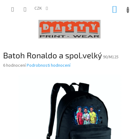
Přejít
NÁKUP
na
CZK
obsah
KOŠÍK
Batoh Ronaldo a spol.velký
90/M125
Průměrné
6 hodnocení
Podrobnosti hodnocení
hodnocení
produktu
je
4,2
z
5
hvězdiček.