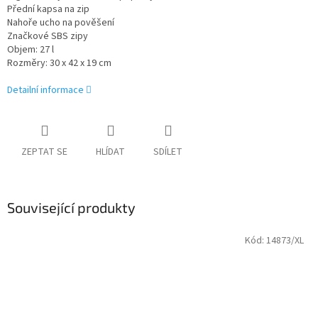
Přední kapsa na zip
Nahoře ucho na pověšení
Značkové SBS zipy
Objem: 27 l
Rozměry: 30 x 42 x 19 cm
Detailní informace
ZEPTAT SE
HLÍDAT
SDÍLET
Související produkty
Kód:
14873/XL