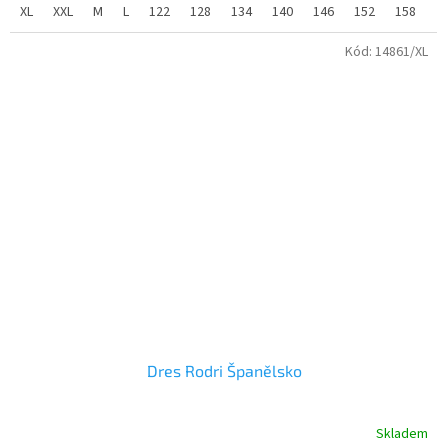
Dres CUBARSÍ Španělsko je ikonickým kouskem, který reprezentuje
XL
XXL
M
L
122
128
134
140
146
152
158
1
anglický fotbalový klub. Dres kombinuje tradiční styl s moderními
technologiemi.
Kód:
14861/XL
Dres Rodri Španělsko
Skladem
Průměrné