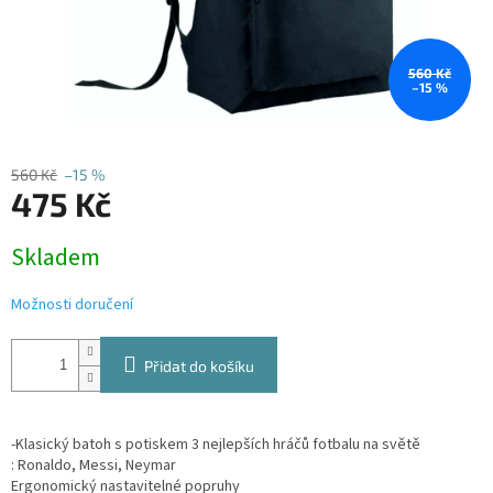
560 Kč
–15 %
560 Kč
–15 %
475 Kč
Měrná
Skladem
cena:
Možnosti doručení
Přidat do košíku
-Klasický batoh s potiskem 3 nejlepších hráčů fotbalu na světě
:
Ronaldo, Messi, Neymar
Ergonomický nastavitelné popruhy