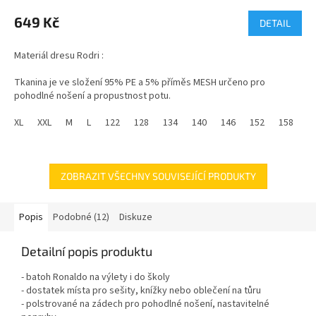
hodnocení
produktu
649 Kč
DETAIL
je
5,0
Materiál dresu Rodri :
z
5
Tkanina je ve složení 95% PE a 5% příměs MESH určeno pro
hvězdiček.
pohodlné nošení a propustnost potu.
Dres Rodri Španělsko je ikonickým kouskem, který reprezentuje
XL
XXL
M
L
122
128
134
140
146
152
158
1
anglický fotbalový klub. Dres kombinuje tradiční styl s moderními
technologiemi.
ZOBRAZIT VŠECHNY SOUVISEJÍCÍ PRODUKTY
Popis
Podobné (12)
Diskuze
Detailní popis produktu
- batoh Ronaldo na výlety i do školy
- dostatek místa pro sešity, knížky nebo oblečení na tůru
- polstrované na zádech pro pohodlné nošení, nastavitelné