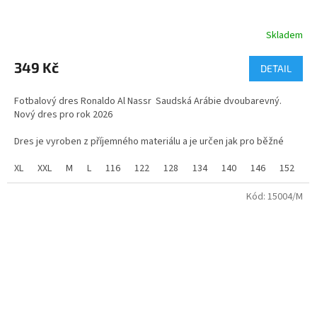
Skladem
Průměrné
hodnocení
produktu
349 Kč
DETAIL
je
5,0
Fotbalový dres Ronaldo Al Nassr Saudská Arábie dvoubarevný.
z
Nový dres pro rok 2026
5
hvězdiček.
Dres je vyroben z příjemného materiálu a je určen jak pro běžné
nošení tak pro sport.
XL
XXL
M
L
116
122
128
134
140
146
152
1
Nový dres pro rok 2026
Kód:
15004/M
Skladem ve všech velikostech od 116 do XXL
Fotbalový dres Ronaldo Al Nassr Arábie, Boca je vyroben ze 100%
polyesteru s příměsí změkčujícího materiálu MESH.
Vhodné jako dárek pro školáka nebo kamaráda z dětství. Velikosti
od 4 let do XXL