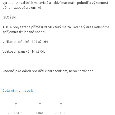
vyroben z kvalitních materiálů a nabízí maximální pohodlí a výkonnost
během zápasů a tréninků
SLOŽENÍ :
100 % polyester s příměsí MESH který má za úkol celý dres odlehčit a
zpříjemnit tím běžné nošení.
Velikosti - dětské - 128 až 164
Velikosti - pánské - M až XXL
Vhodné jako dárek pro děti k narozeninám, nebo na Vánoce.
Detailní informace
ZEPTAT SE
HLÍDAT
SDÍLET