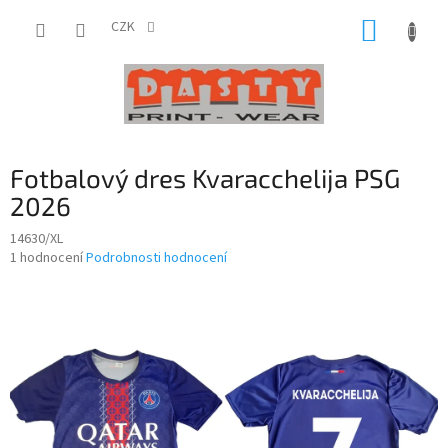
Přejít
NÁKUP
na
CZK
obsah
KOŠÍK
Fotbalový dres Kvaracchelija PSG
2026
14630/XL
Průměrné
1 hodnocení
Podrobnosti hodnocení
hodnocení
produktu
je
5,0
z
5
hvězdiček.