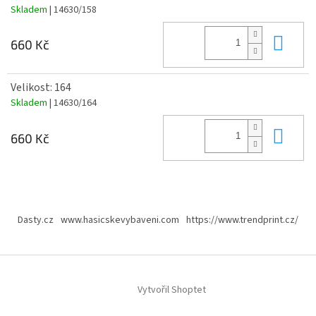
Skladem
| 14630/158
Do 
660 Kč
Velikost: 164
Skladem
| 14630/164
Do 
660 Kč
Z
á
Dasty.cz
www.hasicskevybaveni.com
https://www.trendprint.cz/
p
a
t
í
Vytvořil Shoptet