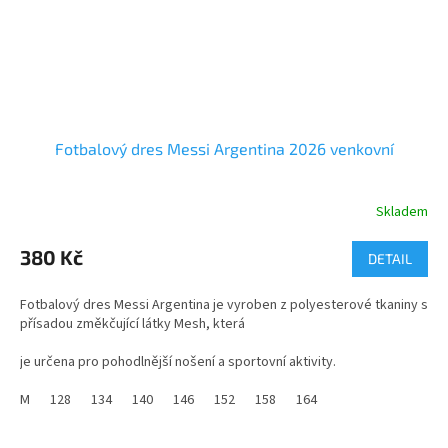
Fotbalový dres Messi Argentina 2026 venkovní
Skladem
Průměrné
hodnocení
produktu
380 Kč
DETAIL
je
5,0
Fotbalový dres Messi Argentina je vyroben z polyesterové tkaniny s
z
přísadou změkčující látky Mesh, která
5
hvězdiček.
je určena pro pohodlnější nošení a sportovní aktivity.
K dispozici jsou dětské velikosti od 116 do 158 a dospělé velikosti
M
128
134
140
146
152
158
164
od S do XXL.