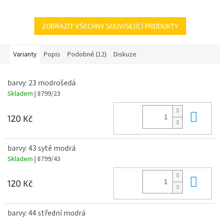
ZOBRAZIT VŠECHNY SOUVISEJÍCÍ PRODUKTY
Varianty
Popis
Podobné (12)
Diskuze
barvy: 23 modrošedá
Skladem
| 8799/23
Do 
120 Kč
barvy: 43 sytě modrá
Skladem
| 8799/43
Do 
120 Kč
barvy: 44 střední modrá