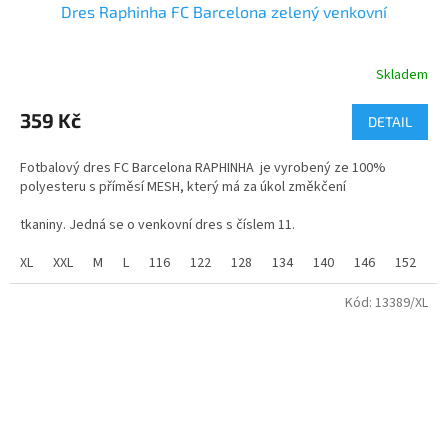
Dres Raphinha FC Barcelona zelený venkovní
Skladem
Průměrné
hodnocení
produktu
359 Kč
DETAIL
je
3,3
Fotbalový dres FC Barcelona RAPHINHA je vyrobený ze 100%
z
polyesteru s příměsí MESH, který má za úkol změkčení
5
hvězdiček.
tkaniny. Jedná se o venkovní dres s číslem 11.
Dres dodáváme jak v dětských tak dospělých velikostech.
XL
XXL
M
L
116
122
128
134
140
146
152
1
Kód:
13389/XL