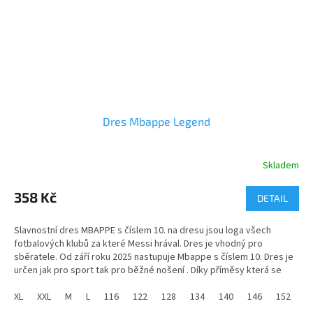
Dres Mbappe Legend
Skladem
Průměrné
hodnocení
produktu
358 Kč
DETAIL
je
5,0
Slavnostní dres MBAPPE s číslem 10. na dresu jsou loga všech
z
fotbalových klubů za které Messi hrával. Dres je vhodný pro
5
sběratele. Od září roku 2025 nastupuje Mbappe s číslem 10. Dres je
hvězdiček.
určen jak pro sport tak pro běžné nošení . Díky příměsy která se
přidává do látky při výrobě je umožněno příjemné nošení.
XL
XXL
M
L
116
122
128
134
140
146
152
1
Materiál - 100% PE