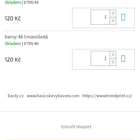
Skladem
| 8799/44
Do 
120 Kč
barvy: 46 tmavošedá
Skladem
| 8799/46
Do 
120 Kč
Z
á
Dasty.cz
www.hasicskevybaveni.com
https://www.trendprint.cz/
p
a
t
í
Vytvořil Shoptet