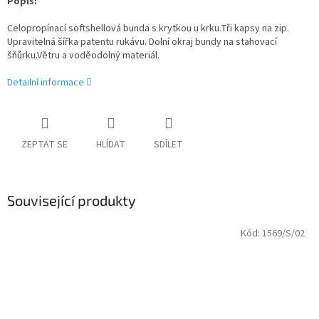
Popis:
Celopropínací softshellová bunda s krytkou u krku.Tři kapsy na zip.
Upravitelná šířka patentu rukávu. Dolní okraj bundy na stahovací
šňůrku.Větru a voděodolný materiál.
Detailní informace
ZEPTAT SE
HLÍDAT
SDÍLET
Související produkty
Kód:
1569/S/02