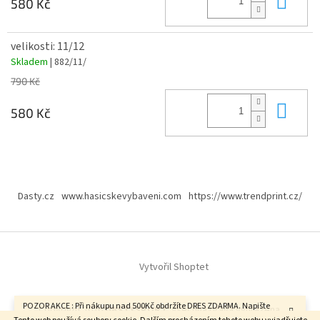
580 Kč
velikosti: 11/12
Skladem
| 882/11/
790 Kč
Do 
580 Kč
Z
á
Dasty.cz
www.hasicskevybaveni.com
https://www.trendprint.cz/
p
a
t
í
Vytvořil Shoptet
POZOR AKCE : Při nákupu nad 500Kč obdržíte DRES ZDARMA. Napište
Copyright 2026
DASTYSPORT
. Všechna práva vyhrazena.
velikost do poznámky v závěrečném kroku objednávky. FAJN DEN.