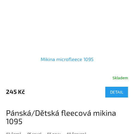
Mikina microfleece 1095
Skladem
Průměrné
hodnocení
produktu
245 Kč
DETAIL
je
4,0
z
Pánská/Dětská fleecová mikina
5
hvězdiček.
1095
Popis: