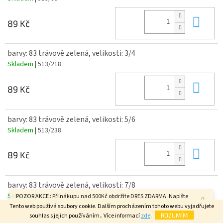
Do 
89 Kč
barvy: 83 trávově zelená, velikosti: 3/4
Skladem
| 513/218
Do 
89 Kč
barvy: 83 trávově zelená, velikosti: 5/6
Skladem
| 513/238
Do 
89 Kč
barvy: 83 trávově zelená, velikosti: 7/8
Skladem
| 513/258
POZOR AKCE : Při nákupu nad 500Kč obdržíte DRES ZDARMA. Napište
velikost do poznámky v závěrečném kroku objednávky. FAJN DEN.
Tento web používá soubory cookie. Dalším procházením tohoto webu vyjadřujete
Do 
souhlas s jejich používáním.. Více informací
zde
.
ROZUMÍM
89 Kč