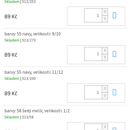
Skladem
| 513/253
Do 
89 Kč
barvy: 55 navy, velikosti: 9/10
Skladem
| 513/273
Do 
89 Kč
barvy: 55 navy, velikosti: 11/12
Skladem
| 513/293
Do 
89 Kč
barvy: 58 šedý melír, velikosti: 1/2
Skladem
| 513/58
Do 