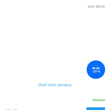
Kód:
495/01
95 Kč
–33 %
Dívčí triko Jamaica
Skladem
Průměrné
hodnocení