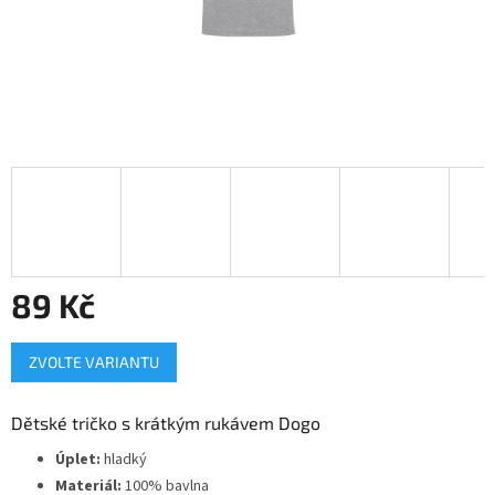
89 Kč
Měrná
ZVOLTE VARIANTU
cena:
Dětské tričko s krátkým rukávem Dogo
Úplet:
hladký
Materiál:
100% bavlna