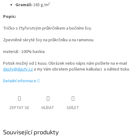
2
Gramáž:
165 g/m
Popis:
Tričko s čtyřvrstvým průkrčníkem a bočními švy.
Zpevněné skryté švy na průkrčníku a na ramenou.
materiál - 100% bavlna
Potisk možný od 1 kusu. Obrázek nebo nápis nám pošlete na e-mail
dasty@dasty.cz
a my Vám obratem pošleme kalkulaci a náhled tisku.
Detailní informace
ZEPTAT SE
HLÍDAT
SDÍLET
Související produkty