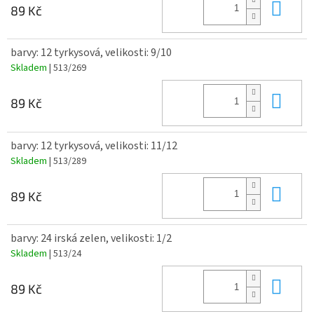
Do 
89 Kč
barvy: 12 tyrkysová, velikosti: 9/10
Skladem
| 513/269
Do 
89 Kč
barvy: 12 tyrkysová, velikosti: 11/12
Skladem
| 513/289
Do 
89 Kč
barvy: 24 irská zelen, velikosti: 1/2
Skladem
| 513/24
Do 
89 Kč