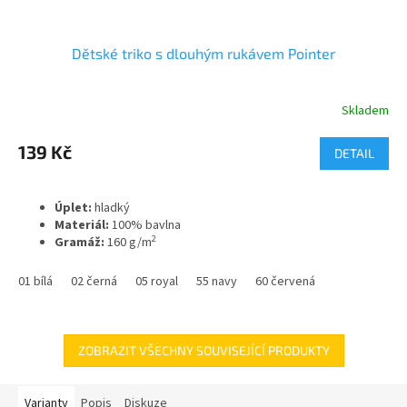
Dětské triko s dlouhým rukávem Pointer
Skladem
Průměrné
hodnocení
produktu
139 Kč
DETAIL
je
3,3
z
Úplet:
hladký
5
Materiál:
100% bavlna
hvězdiček.
2
Gramáž:
160 g/m
01 bílá
02 černá
05 royal
55 navy
60 červená
ZOBRAZIT VŠECHNY SOUVISEJÍCÍ PRODUKTY
Varianty
Popis
Diskuze