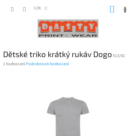
Přejít
NÁKUP
na
CZK
obsah
KOŠÍK
Dětské triko krátký rukáv Dogo
513/01
Průměrné
1 hodnocení
Podrobnosti hodnocení
hodnocení
produktu
je
4,0
z
5
hvězdiček.