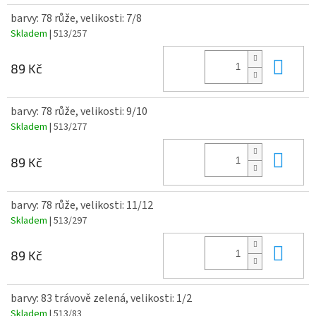
barvy: 78 růže, velikosti: 7/8
Skladem
| 513/257
Do 
89 Kč
barvy: 78 růže, velikosti: 9/10
Skladem
| 513/277
Do 
89 Kč
barvy: 78 růže, velikosti: 11/12
Skladem
| 513/297
Do 
89 Kč
barvy: 83 trávově zelená, velikosti: 1/2
Skladem
| 513/83