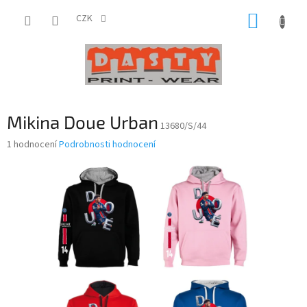
Přejít
NÁKUP
na
CZK
obsah
KOŠÍK
Mikina Doue Urban
13680/S/44
Průměrné
1 hodnocení
Podrobnosti hodnocení
hodnocení
produktu
je
5,0
z
5
hvězdiček.