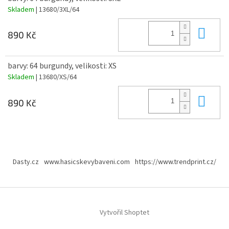
Skladem
| 13680/3XL/64
Do 
890 Kč
barvy: 64 burgundy, velikosti: XS
Skladem
| 13680/XS/64
Do 
890 Kč
Z
á
Dasty.cz
www.hasicskevybaveni.com
https://www.trendprint.cz/
p
a
t
í
Vytvořil Shoptet