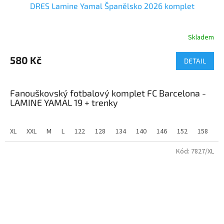
DRES Lamine Yamal Španělsko 2026 komplet
Skladem
Průměrné
hodnocení
produktu
580 Kč
DETAIL
je
5,0
z
Fanouškovský fotbalový komplet FC Barcelona -
5
LAMINE YAMAL 19 + trenky
hvězdiček.
Největší talent světového fotbalu teď může obléknout i tvůj
šampion! Dětský fanouškovský komplet FC Barcelona s potiskem
XL
XXL
M
L
122
128
134
140
146
152
158
1
nové hvězdy
Lamine Yamal 19
.
Kód:
7827/XL
Sada obsahuje:
Fotbalový dres FC Barcelona - domácí verze 2025/26
Ladící fotbalové trenýrky se znakem FCB