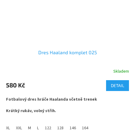
Dres Haaland komplet 025
Skladem
Průměrné
hodnocení
produktu
580 Kč
DETAIL
je
3,3
Fotbalový dres hráče Haalanda včetně trenek
z
5
Krátký rukáv, volný střih.
hvězdiček.
Materiál ze 100% polyesteru, jemná tkanina s příměsí
změkčující složky mesh. Vhodné pro sport i běžné nošení.
XL
XXL
M
L
122
128
146
164