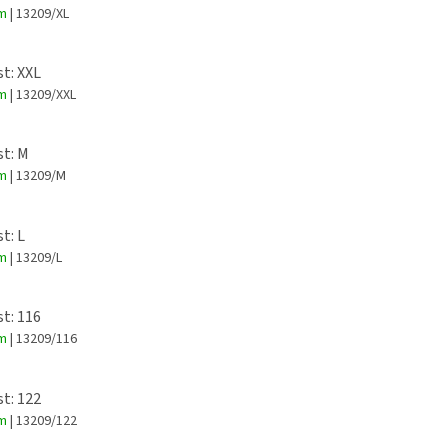
Portugalsk
em
| 13209/XL
100% polye
změkčující
st: XXL
Vhodné jak
em
| 13209/XXL
nebo kamar
st: M
em
| 13209/M
t: L
em
| 13209/L
st: 116
em
| 13209/116
st: 122
em
| 13209/122