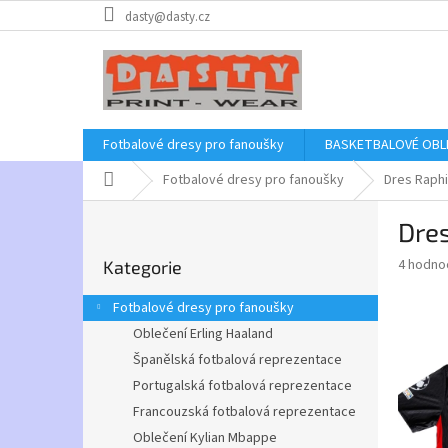
Přejít
dasty@dasty.cz
na
obsah
Fotbalové dresy pro fanoušky
BASKETBALOVÉ OBL
Domů
Fotbalové dresy pro fanoušky
Dres Raphi
P
Dre
o
Přeskočit
s
Průměr
4 hodno
Kategorie
kategorie
t
hodnoce
r
produkt
Fotbalové dresy pro fanoušky
a
je
Oblečení Erling Haaland
5,0
n
z
Španělská fotbalová reprezentace
n
5
í
Portugalská fotbalová reprezentace
hvězdič
p
Francouzská fotbalová reprezentace
a
Oblečení Kylian Mbappe