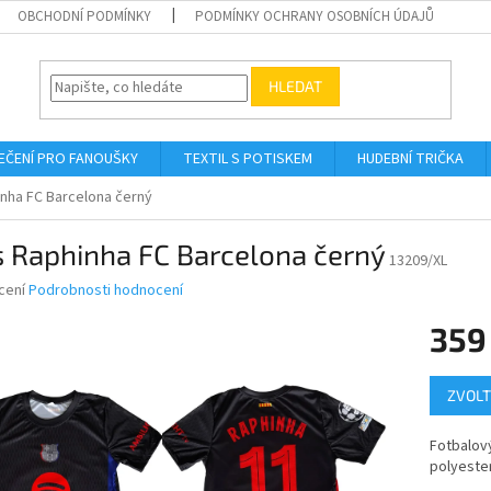
OBCHODNÍ PODMÍNKY
PODMÍNKY OCHRANY OSOBNÍCH ÚDAJŮ
HLEDAT
EČENÍ PRO FANOUŠKY
TEXTIL S POTISKEM
HUDEBNÍ TRIČKA
nha FC Barcelona černý
s Raphinha FC Barcelona černý
13209/XL
né
cení
Podrobnosti hodnocení
ní
359
u
Měrná
ZVOLT
cena:
ek.
Fotbalov
polyeste