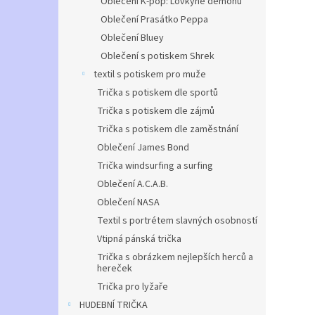
Oblečení K-pop: Lovkyně démonů
Oblečení Prasátko Peppa
Oblečení Bluey
Oblečení s potiskem Shrek
textil s potiskem pro muže
Trička s potiskem dle sportů
Trička s potiskem dle zájmů
Trička s potiskem dle zaměstnání
Oblečení James Bond
Trička windsurfing a surfing
Oblečení A.C.A.B.
Oblečení NASA
Textil s portrétem slavných osobností
Vtipná pánská trička
Trička s obrázkem nejlepších herců a
hereček
Trička pro lyžaře
HUDEBNÍ TRIČKA