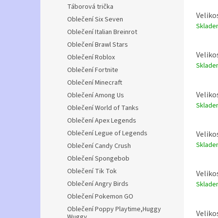
Táborová trička
Veliko
Oblečení Six Seven
Sklad
Oblečení Italian Breinrot
Oblečení Brawl Stars
Veliko
Oblečení Roblox
Sklad
Oblečení Fortnite
Oblečení Minecraft
Veliko
Oblečení Among Us
Sklad
Oblečení World of Tanks
Oblečení Apex Legends
Oblečení Legue of Legends
Veliko
Sklad
Oblečení Candy Crush
Oblečení Spongebob
Oblečení Tik Tok
Veliko
Oblečení Angry Birds
Sklad
Oblečení Pokemon GO
Oblečení Poppy Playtime,Huggy
Veliko
Wuggy