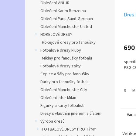
Oblečení VINI JR
Oblečení Karim Benzema
Dres 
Oblečení Paris Saint-Germain
Oblečení Manchester United
Průmě
HOKEJOVÉ DRESY
hodno
Hokejové dresy pro fanoušky
produ
690
Fotbalové dresy kluby
je
5,0
Mikiny pro fanoušky fotbalu
specif
z
Fotbalové dresy státy
PSG CR
5
Čepice a šály pro fanoušky
hvězdi
Dárky pro fanoušky fotbalu
Úplet
:
Oblečení Manchester City
S
M
Materi
Oblečení Inter Milán
Gramá
Figurky a karty fotbalisti
Dresy s vlastním jménem a číslem
Varia
Výroba dresů
FOTBALOVÉ DRESY PRO TÝMY
Veliko