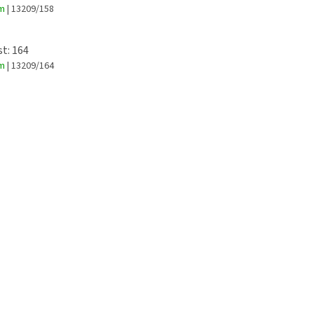
em
| 13209/158
st: 164
em
| 13209/164