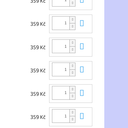
359 Kč
o je vyroben ze
steru s příměsí
ho materiálu MESH.
Do košíku
o dárek pro školáka
359 Kč
áda z dětství.
Do košíku
359 Kč
Do košíku
359 Kč
Do košíku
359 Kč
Do košíku
359 Kč