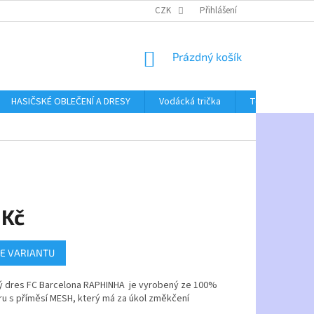
CZK
Přihlášení
NÁKUPNÍ
Prázdný košík
KOŠÍK
HASIČSKÉ OBLEČENÍ A DRESY
Vodácká trička
Textil bez poti
 Kč
E VARIANTU
ý dres FC Barcelona RAPHINHA je vyrobený ze 100%
ru s příměsí MESH, který má za úkol změkčení