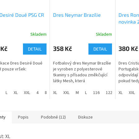
Desiré Doué PSG CR
Dres Neymar Brazílie
Dres Ron
novinka 
Skladem
Skladem
rné
Průměrné
Průměrné
cení
hodnocení
hodnocení
ktu
produktu
produktu
 Kč
358 Kč
380 Kč
DETAIL
DETAIL
je
je
5,0
5,0
ikace Dres Desiré Doué
Fotbalový dres Neymar Brazílie
Dres Crist
z
z
 pouze vršek:
je vyroben z polyesterové
Portugalsko
5
5
tkaniny s přísadou změkčující
odpovídají
ček.
hvězdiček.
hvězdiček.
látky Mesh, která
pokud tedy
objednávej
Hladký
L
XL
XXL
4
8
je určená pro příjemnější
XL
12
XXL
16
M
L
116
122
XL
128
XXL
134
ál
:
100% polyester
nošení a sportování.
Skladem ve
ž
:
145g/m2
Velikosti dětské od 116 do 158
Dětské veli
a velikosti dospělé od S do
nty
Popis
Podobné (12)
Diskuze
XXL.
Pánské veli
Fotbalový 
st: XL