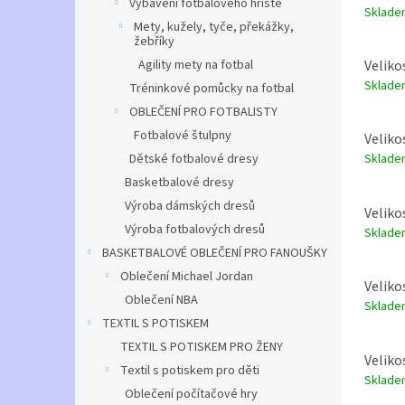
Vybavení fotbalového hřiště
Sklad
Mety, kužely, tyče, překážky,
žebříky
Veliko
Agility mety na fotbal
Sklad
Tréninkové pomůcky na fotbal
OBLEČENÍ PRO FOTBALISTY
Fotbalové štulpny
Veliko
Dětské fotbalové dresy
Sklad
Basketbalové dresy
Výroba dámských dresů
Velikos
Výroba fotbalových dresů
Sklad
BASKETBALOVÉ OBLEČENÍ PRO FANOUŠKY
Oblečení Michael Jordan
Veliko
Oblečení NBA
Sklad
TEXTIL S POTISKEM
TEXTIL S POTISKEM PRO ŽENY
Veliko
Textil s potiskem pro děti
Sklad
Oblečení počítačové hry