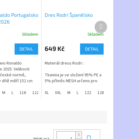
aldo Portugalsko
Dres Rodri Španělsko
2026
Další
produkt
Skladem
Skladem
Průměrné
hodnocení
produktu
649 Kč
DETAIL
DETAIL
je
5,0
iano Ronaldo
Materiál dresu Rodri :
z
 2025. Velikosti
5
 české normě,
Tkanina je ve složení 95% PE a
hvězdiček.
 dítě měří 152 cm
5% příměs MESH určeno pro
te vel.152.
pohodlné nošení a propustnost
M
140
L
146
116
152
122
158
potu.
XL
128
XXL
164
134
M
140
L
146
122
152
128
158
134
164
140
1
 všech velikostech.
Dres Rodri Španělsko je
kosti - 116 až 164cm
ikonickým kouskem, který
reprezentuje anglický
kosti - S až XL
fotbalový klub. Dres kombinuje
tradiční styl s moderními
dres Ronaldo
technologiemi.
Do košíku