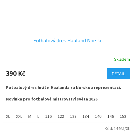
Fotbalový dres Haaland Norsko
Skladem
Průměrné
hodnocení
produktu
390 Kč
DETAIL
je
5,0
Fotbalový dres hráče Haalanda za Norskou reprezentaci.
z
5
Novinka pro fotbalové mistrovství světa 2026.
hvězdiček.
látka ve složení 100% polyester, jemný materiál s příměsí
změkčující látky mash. vhodné pro sport i běžné nošení.
XL
XXL
M
L
116
122
128
134
140
146
152
1
Kód:
14465/XL