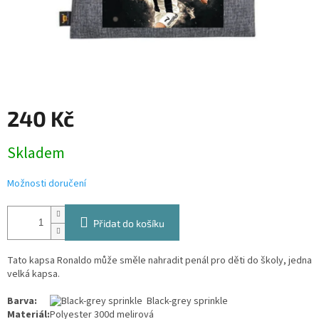
240 Kč
Měrná
Skladem
cena:
Možnosti doručení
Přidat do košíku
Tato kapsa Ronaldo může směle nahradit penál pro děti do školy, jedna
velká kapsa.
Barva:
Black-grey sprinkle
Materiál:
Polyester 300d melirová