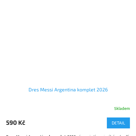
Dres Messi Argentina komplet 2026
Skladem
Průměrné
hodnocení
produktu
590 Kč
DETAIL
je
5,0