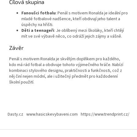
Cílová skupina
Fanoušci fotbalu
: Penál s motivem Ronalda je ideální pro
mladé fotbalové nadšence, kteří obdivují jeho talent a
úspěchy na hřišti.
Děti a teenageři
: Je oblíbený mezi školáky, kteří chtějí
mít ve své výbavě něco, co odráží jejich zájmy a vášně.
Závěr
Penál s motivem Ronalda je skvělým doplňkem pro každého,
kdo má rád fotbal a obdivuje tohoto výjimečného hráče. Nabízí
kombinaci stylového designu, praktičnosti a funkčnosti, což z
něj činí nejen módní, ale i užitečný předmět pro každodenní
školní použití.
Z
á
Dasty.cz
www.hasicskevybaveni.com
https://www.trendprint.cz/
p
a
t