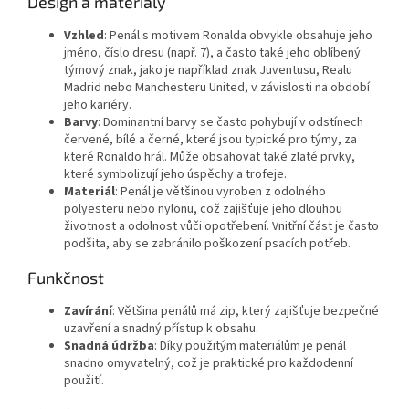
Design a materiály
Vzhled
: Penál s motivem Ronalda obvykle obsahuje jeho
jméno, číslo dresu (např. 7), a často také jeho oblíbený
týmový znak, jako je například znak Juventusu, Realu
Madrid nebo Manchesteru United, v závislosti na období
jeho kariéry.
Barvy
: Dominantní barvy se často pohybují v odstínech
červené, bílé a černé, které jsou typické pro týmy, za
které Ronaldo hrál. Může obsahovat také zlaté prvky,
které symbolizují jeho úspěchy a trofeje.
Materiál
: Penál je většinou vyroben z odolného
polyesteru nebo nylonu, což zajišťuje jeho dlouhou
životnost a odolnost vůči opotřebení. Vnitřní část je často
podšita, aby se zabránilo poškození psacích potřeb.
Funkčnost
Zavírání
: Většina penálů má zip, který zajišťuje bezpečné
uzavření a snadný přístup k obsahu.
Snadná údržba
: Díky použitým materiálům je penál
snadno omyvatelný, což je praktické pro každodenní
použití.