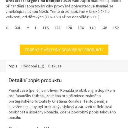
Dres Messi Argentina komplet 2026
vám zajistí maximální pohodlí
z
při fandění i sportování díky prodyšné polyesterové tkanině se
5
změkčující složkou Mesh. Tento dres nabízíme v široké škále
hvězdiček.
velikostí, od dětských (116–158) až po dospělé (S–XXL).
XL
XXL
M
L
116
122
128
134
140
146
152
1
ZOBRAZIT VŠECHNY SOUVISEJÍCÍ PRODUKTY
Popis
Podobné (12)
Diskuze
Detailní popis produktu
Pencil case (penál) s motivem Ronalda je oblíbeným doplňkem
pro fanoušky fotbalu, zejména pro příznivce známého
portugalského fotbalisty Cristiana Ronalda. Tento penál je
navržen tak, aby byl praktický, stylový a zároveň reflektoval
osobnost a úspěchy Ronalda. Zde je podrobný popis takového
penálu: