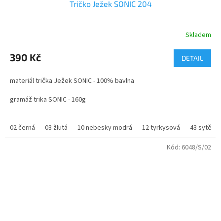
Tričko Ježek SONIC 204
Skladem
Průměrné
hodnocení
produktu
390 Kč
DETAIL
je
5,0
materiál trička Ježek SONIC - 100% bavlna
z
5
gramáž trika SONIC - 160g
hvězdiček.
velikosti - 122 - XXL
02 černá
03 žlutá
10 nebesky modrá
12 tyrkysová
43 sytě m
Kód:
6048/S/02