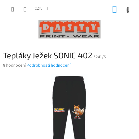
Přejít
NÁKUP
na
CZK
obsah
KOŠÍK
Tepláky Ježek SONIC 402
5241/S
Průměrné
8 hodnocení
Podrobnosti hodnocení
hodnocení
produktu
je
5,0
z
5
hvězdiček.