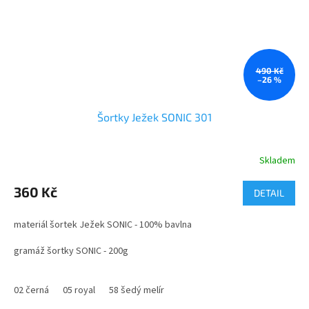
490 Kč
–26 %
Šortky Ježek SONIC 301
Skladem
Průměrné
hodnocení
produktu
360 Kč
DETAIL
je
5,0
materiál šortek Ježek SONIC - 100% bavlna
z
5
gramáž šortky SONIC - 200g
hvězdiček.
velikosti - 122 - XXL
02 černá
05 royal
58 šedý melír
Unisex šortky s bočními kapsami, nastavitelný obvod pasu pomocí