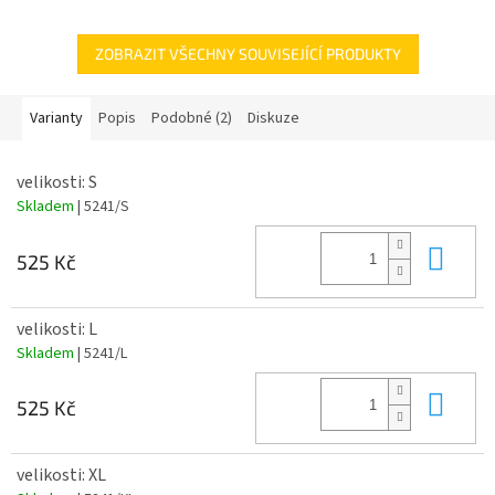
stahovací tkaničky.
ZOBRAZIT VŠECHNY SOUVISEJÍCÍ PRODUKTY
Varianty
Popis
Podobné (2)
Diskuze
velikosti: S
Skladem
| 5241/S
Do 
525 Kč
velikosti: L
Skladem
| 5241/L
Do 
525 Kč
velikosti: XL