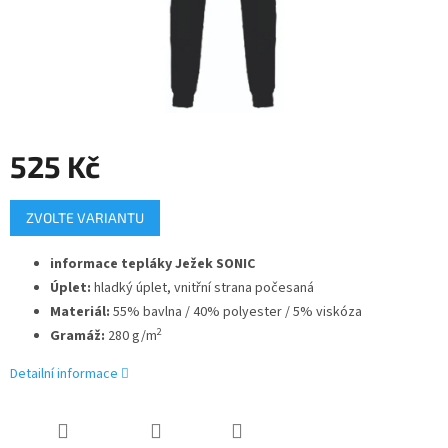
525 Kč
Měrná
ZVOLTE VARIANTU
cena:
informace tepláky Ježek SONIC
Úplet:
hladký úplet, vnitřní strana počesaná
Materiál:
55% bavlna / 40% polyester / 5% viskóza
2
Gramáž:
280 g/m
Detailní informace