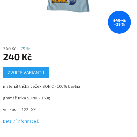
340 Kč
–29 %
340 Kč
–29 %
240 Kč
Měrná
ZVOLTE VARIANTU
cena:
materiál trička Ježek SONIC - 100% bavlna
gramáž trika SONIC - 160g
velikosti - 122 - XXL
Detailní informace