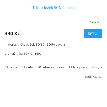
Tričko Ježek SONIC parta
Skladem
Průměrné
hodnocení
produktu
390 Kč
DETAIL
je
4,8
materiál trička Ježek SONIC - 100% bavlna
z
5
gramáž trika SONIC - 160g
hvězdiček.
velikosti - 122 - XXL
02 černá
03 žlutá
10 nebesky modrá
12 tyrkysová
43 sytě m
Kód:
6372/S