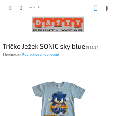
Přejít
NÁKUP
na
CZK
obsah
KOŠÍK
Tričko Ježek SONIC sky blue
5385/14
Průměrné
9 hodnocení
Podrobnosti hodnocení
hodnocení
produktu
je
3,8
z
5
hvězdiček.