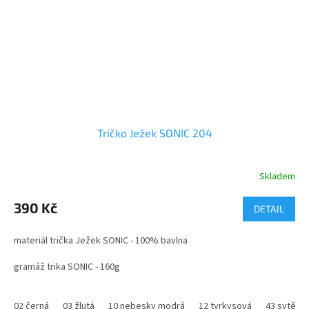
Tričko Ježek SONIC 204
Skladem
Průměrné
hodnocení
produktu
390 Kč
DETAIL
je
5,0
materiál trička Ježek SONIC - 100% bavlna
z
5
gramáž trika SONIC - 160g
hvězdiček.
velikosti - 122 - XXL
02 černá
03 žlutá
10 nebesky modrá
12 tyrkysová
43 sytě m