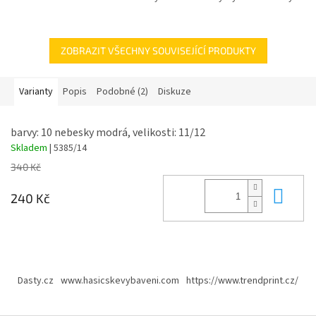
ZOBRAZIT VŠECHNY SOUVISEJÍCÍ PRODUKTY
Varianty
Popis
Podobné (2)
Diskuze
barvy: 10 nebesky modrá, velikosti: 11/12
Skladem
| 5385/14
340 Kč
Do 
240 Kč
Z
á
Dasty.cz
www.hasicskevybaveni.com
https://www.trendprint.cz/
p
a