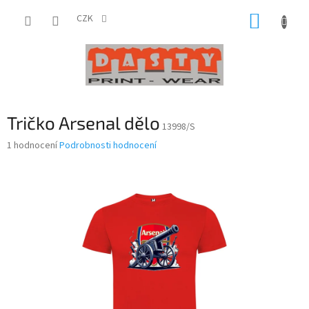
Přejít
NÁKUP
na
CZK
obsah
KOŠÍK
Tričko Arsenal dělo
13998/S
Průměrné
1 hodnocení
Podrobnosti hodnocení
hodnocení
produktu
je
5,0
z
5
hvězdiček.