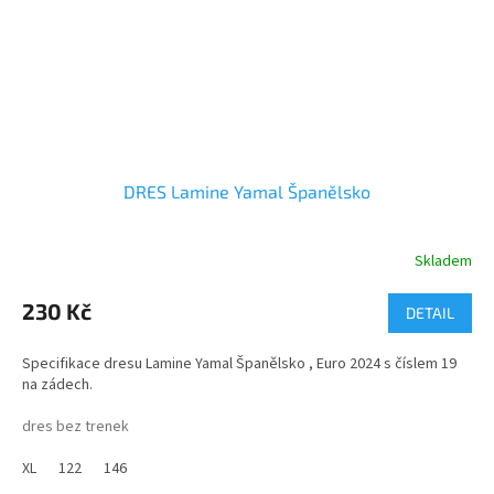
DRES Lamine Yamal Španělsko
Skladem
Průměrné
hodnocení
produktu
230 Kč
DETAIL
je
5,0
Specifikace dresu Lamine Yamal Španělsko , Euro 2024 s číslem 19
z
na zádech.
5
hvězdiček.
dres bez trenek
Úplet
:
Hladký
XL
122
146
Materiál
:
100% polyester