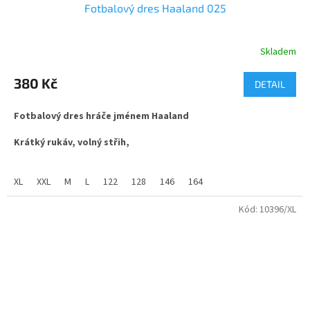
Fotbalový dres Haaland 025
Skladem
Průměrné
hodnocení
produktu
380 Kč
DETAIL
je
5,0
Fotbalový dres hráče jménem Haaland
z
5
Krátký rukáv, volný střih,
hvězdiček.
látka ve složení 100% polyester, jemný materiál s příměsí
změkčující látky mash. vhodné pro sport i běžné nošení.
XL
XXL
M
L
122
128
146
164
Dres Haalanda prodáváme ve 2 variantách.
Kód:
10396/XL