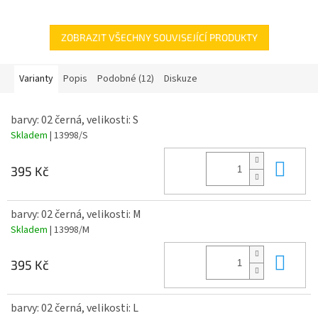
Gramáž
:
145g/m2
ZOBRAZIT VŠECHNY SOUVISEJÍCÍ PRODUKTY
Varianty
Popis
Podobné (12)
Diskuze
barvy: 02 černá, velikosti: S
Skladem
| 13998/S
Do 
395 Kč
barvy: 02 černá, velikosti: M
Skladem
| 13998/M
Do 
395 Kč
barvy: 02 černá, velikosti: L