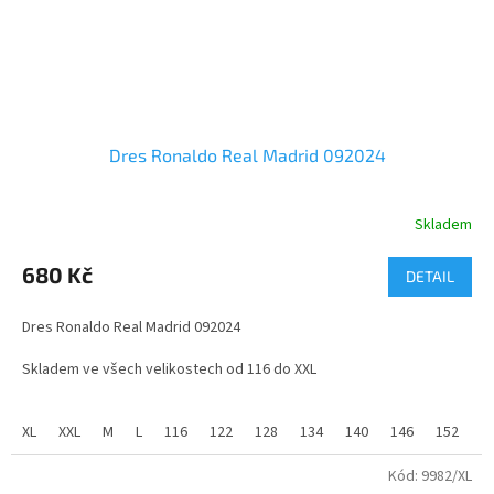
Dres Ronaldo Real Madrid 092024
Skladem
Průměrné
hodnocení
produktu
680 Kč
DETAIL
je
4,7
Dres Ronaldo Real Madrid 092024
z
5
Skladem ve všech velikostech od 116 do XXL
hvězdiček.
Fotbalový dres Ronaldo Manchester je vyroben ze 100% polyesteru
s příměsí změkčujícího materiálu MESH.
XL
XXL
M
L
116
122
128
134
140
146
152
1
Vhodné jako dárek pro školáka nebo kamaráda z dětství. Velikosti
Kód:
9982/XL