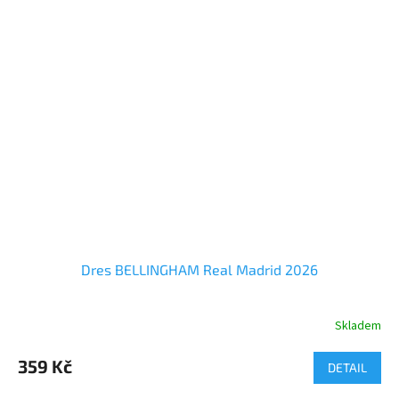
od 122 do XL
Dres BELLINGHAM Real Madrid 2026
Skladem
Průměrné
hodnocení
produktu
359 Kč
DETAIL
je
5,0