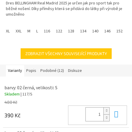
Dres BELLINGHAM Real Madrid 2025 je určen jak pro sport tak pro
z
běžné nošení. Díky příměsy která se přidává do látky při výrobě je
5
umožněno
hvězdiček.
příjemné nošení.
XL
XXL
M
L
116
122
128
134
140
146
152
1
Materiál - 100% PE
ZOBRAZIT VŠECHNY SOUVISEJÍCÍ PRODUKTY
Varianty
Popis
Podobné (12)
Diskuze
barvy: 02 černá, velikosti: S
Skladem
| 117/S
480 Kč
Do 
390 Kč