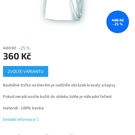
480 Kč
–25 %
480 Kč
–25 %
360 Kč
Měrná
ZVOLTE VARIANTU
cena:
Bavlněné tričko na kterém je natištěn obrázek kravaty a kapsy.
Pokud neradi nosíte košili do obleku tohle je náhradní řešení.
materiál - 100% bavlna
Detailní informace