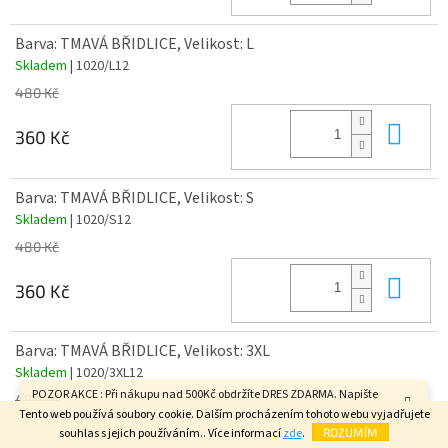
Barva: TMAVÁ BŘIDLICE, Velikost: L
Skladem
| 1020/L12
480 Kč
Do 
360 Kč
Barva: TMAVÁ BŘIDLICE, Velikost: S
Skladem
| 1020/S12
480 Kč
Do 
360 Kč
Barva: TMAVÁ BŘIDLICE, Velikost: 3XL
Skladem
| 1020/3XL12
POZOR AKCE : Při nákupu nad 500Kč obdržíte DRES ZDARMA. Napište
480 Kč
velikost do poznámky v závěrečném kroku objednávky. FAJN DEN.
Tento web používá soubory cookie. Dalším procházením tohoto webu vyjadřujete
Do 
souhlas s jejich používáním.. Více informací
zde
.
ROZUMÍM
360 Kč