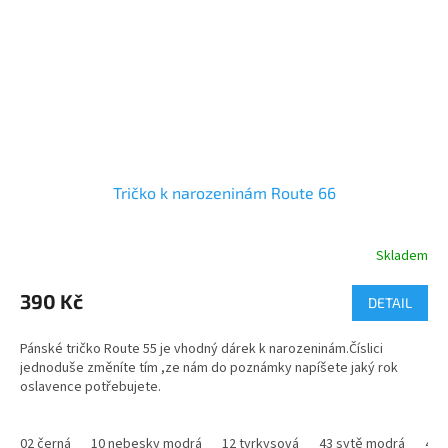
Tričko k narozeninám Route 66
Skladem
Průměrné
hodnocení
produktu
390 Kč
DETAIL
je
5,0
Pánské tričko Route 55 je vhodný dárek k narozeninám.Číslici
z
jednoduše změníte tím ,ze nám do poznámky napíšete jaký rok
5
oslavence potřebujete.
hvězdiček.
Pokud uvažujete ,že bude tričko k narozeninám určeno pro ženu
,též nám napište do poznámky.
02 černá
10 nebesky modrá
12 tyrkysová
43 sytě modrá
44 