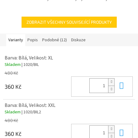
materiál - 100% bavlna
ZOBRAZIT VŠECHNY SOUVISEJÍCÍ PRODUKTY
Varianty
Popis
Podobné (12)
Diskuze
Barva: Bílá, Velikost: XL
Skladem
| 1020/BIL
480 Kč
Do 
360 Kč
Barva: Bílá, Velikost: XXL
Skladem
| 1020/BIL2
480 Kč
Do 
360 Kč