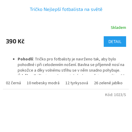
Tričko Nejlepší fotbalista na světě
Skladem
Průměrné
hodnocení
produktu
390 Kč
DETAIL
je
5,0
z
Pohodlí
: Tričko pro fotbalisty je navrženo tak, aby bylo
5
pohodlné i při celodenním nošení. Bavlna se příjemně nosí na
hvězdiček.
pokožce a díky volnému střihu se v něm snadno pohybuje.
Údržba
: Tričko je snadno pratelné, doporučuje se prát na 30
°C, aby se zachovaly barvy a potisk. Materiál se po vyprání
02 černá
10 nebesky modrá
12 tyrkysová
26 zelené jablko
3
nesráží a neztrácí svůj tvar.
Kód:
1023/S